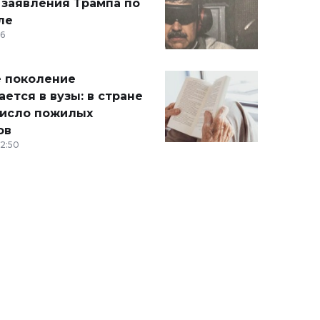
 заявления Трампа по
ле
36
 поколение
ется в вузы: в стране
число пожилых
ов
12:50