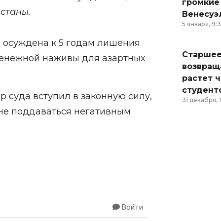
громкие
станы.
Венесуэ
5 января, 9:
 осуждена к 5 годам лишения
Старшее
денежной наживы для азартных
возвраща
растет 
студент
р суда вступил в законную силу,
31 декабря, 
не поддаваться негативным
Войти