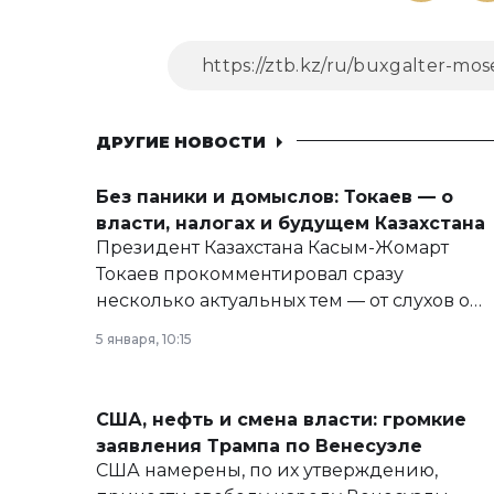
ДРУГИЕ НОВОСТИ
Без паники и домыслов: Токаев — о
власти, налогах и будущем Казахстана
Президент Казахстана Касым-Жомарт
Токаев прокомментировал сразу
несколько актуальных тем — от слухов о
политических реформах до вопросов
5 января, 10:15
армии, экономики и личного здоровья.
США, нефть и смена власти: громкие
заявления Трампа по Венесуэле
США намерены, по их утверждению,