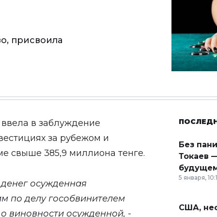
о, присвоила
ПОСЛЕД
, ввела в заблуждение
вестициях за рубежом и
Без пан
е свыше 385,9 миллиона тенге.
Токаев —
будущем
5 января, 10:
 денег осужденная
м по делу гособвинителем
США, неф
 о виновности осужденной, -