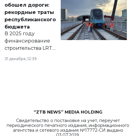
документ
обошел дороги:
появился в базе
рекордные траты
нормативных
республиканского
правовых актов и
бюджета
на сайте маслихат
В 2025 году
города.
финансирование
строительства LRT
в Астане из
31 декабря, 12:39
республиканского
бюджета достигло
рекордных
объемов.
“ZTB NEWS” MEDIA HOLDING
Свидетельство о постановке на учет, переучет
периодического печатного издания, информационного
агентства и сетевого издания №17772-СИ выдано
03.07.2019.