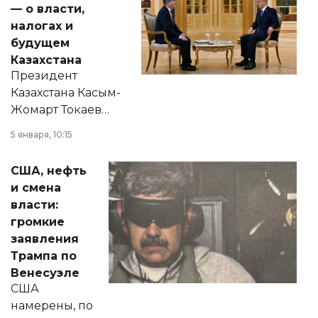
— о власти,
налогах и
будущем
Казахстана
Президент
Казахстана Касым-
Жомарт Токаев
прокомментировал
5 января, 10:15
сразу несколько
актуальных тем —
США, нефть
от слухов о
и смена
политических
власти:
реформах до
громкие
вопросов армии,
заявления
экономики и
Трампа по
личного здоровья.
Венесуэле
США
намерены, по