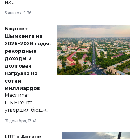
их
утверждению,
5 января, 9:36
принести
свободу
Бюджет
народу
Шымкента на
Венесуэлы.
2026–2028 годы:
рекордные
доходы и
долговая
нагрузка на
сотни
миллиардов
Маслихат
Шымкента
утвердил бюджет
города на 2026–
31 декабря, 13:41
2028 годы.
Соответствующий
LRT в Астане