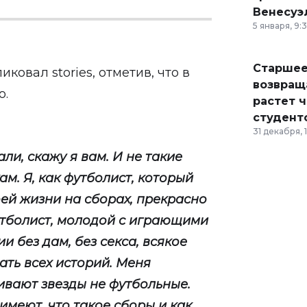
Венесуэ
5 января, 9:
Старшее
ковал stories, отметив, что в
возвраща
о.
растет 
студент
31 декабря, 
ли, скажу я вам. И не такие
м. Я, как футболист, который
ей жизни на сборах, прекрасно
тболист, молодой с играющими
 без дам, без секса, всякое
ать всех историй. Меня
ивают звезды не футбольные.
имеют, что такое сборы и как