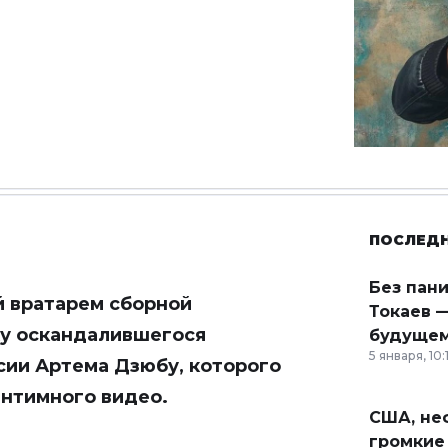
ПОСЛЕД
Без пан
й вратарем сборной
Токаев —
ку оскандалившегося
будущем
5 января, 10:
сии Артема Дзюбу, которого
интимного видео.
США, неф
громкие