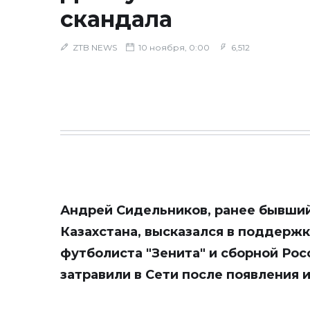
скандала
ZTB NEWS
10 ноября, 0:00
6,512
Андрей Сидельников, ранее бывши
Казахстана, высказался в поддерж
футболиста "Зенита" и сборной Рос
затравили в Сети после появления 