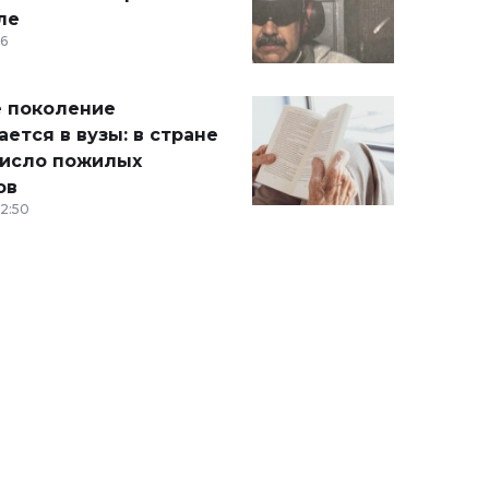
ле
36
 поколение
ется в вузы: в стране
число пожилых
ов
12:50