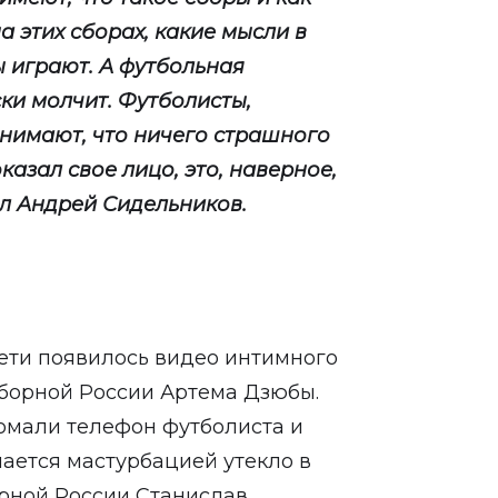
а этих сборах, какие мысли в
ы играют. А футбольная
ки молчит. Футболисты,
онимают, что ничего страшного
оказал свое лицо, это, наверное,
ил Андрей Сидельников.
ети появилось видео интимного
сборной России Артема Дзюбы.
ломали телефон футболиста и
мается мастурбацией утекло в
орной России Станислав