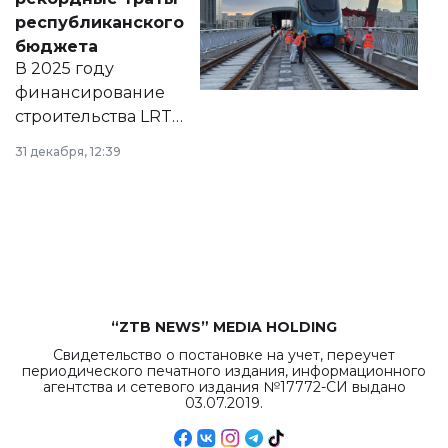
нормативных
республиканского
правовых актов и
бюджета
на сайте маслихат
В 2025 году
города.
финансирование
строительства LRT
в Астане из
31 декабря, 12:39
республиканского
бюджета достигло
рекордных
объемов.
“ZTB NEWS” MEDIA HOLDING
Свидетельство о постановке на учет, переучет
периодического печатного издания, информационного
агентства и сетевого издания №17772-СИ выдано
03.07.2019.