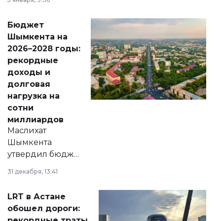
принести
свободу
Бюджет
народу
Шымкента на
Венесуэлы.
2026–2028 годы:
рекордные
доходы и
долговая
нагрузка на
сотни
миллиардов
Маслихат
Шымкента
утвердил бюджет
города на 2026–
31 декабря, 13:41
2028 годы.
Соответствующий
LRT в Астане
документ
обошел дороги:
появился в базе
рекордные траты