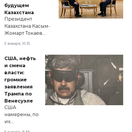
будущем
Казахстана
Президент
Казахстана Касым-
Жомарт Токаев
прокомментировал
5 января, 10:15
сразу несколько
актуальных тем —
США, нефть
от слухов о
и смена
политических
власти:
реформах до
громкие
вопросов армии,
заявления
экономики и
Трампа по
личного здоровья.
Венесуэле
США
намерены, по
их
утверждению,
5 января, 9:36