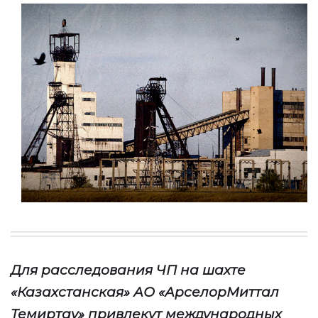
Д
ля расследования
ЧП на шахте
«Казахстанская» АО «АрселорМиттал
Темиртау»
привлекут международных