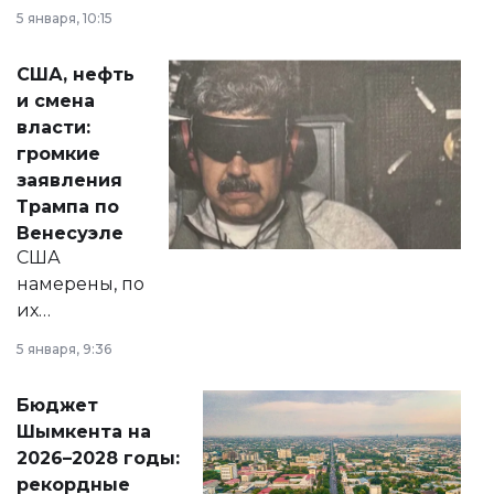
прокомментировал
5 января, 10:15
сразу несколько
актуальных тем —
США, нефть
от слухов о
и смена
политических
власти:
реформах до
громкие
вопросов армии,
заявления
экономики и
Трампа по
личного здоровья.
Венесуэле
США
намерены, по
их
утверждению,
5 января, 9:36
принести
свободу
Бюджет
народу
Шымкента на
Венесуэлы.
2026–2028 годы:
рекордные