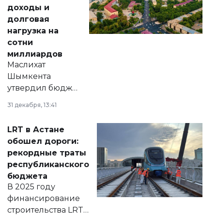
доходы и
долговая
нагрузка на
сотни
миллиардов
Маслихат
Шымкента
утвердил бюджет
города на 2026–
31 декабря, 13:41
2028 годы.
Соответствующий
LRT в Астане
документ
обошел дороги:
появился в базе
рекордные траты
нормативных
республиканского
правовых актов и
бюджета
на сайте маслихат
В 2025 году
города.
финансирование
строительства LRT