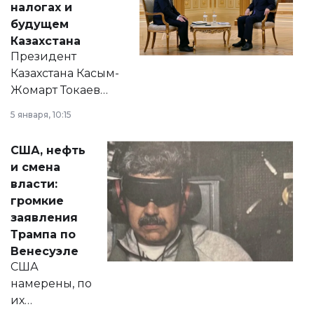
налогах и
будущем
Казахстана
Президент
Казахстана Касым-
Жомарт Токаев
прокомментировал
5 января, 10:15
сразу несколько
актуальных тем —
США, нефть
от слухов о
и смена
политических
власти:
реформах до
громкие
вопросов армии,
заявления
экономики и
Трампа по
личного здоровья.
Венесуэле
США
намерены, по
их