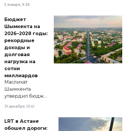
утверждению,
5 января, 9:36
принести
свободу
Бюджет
народу
Шымкента на
Венесуэлы.
2026–2028 годы:
рекордные
доходы и
долговая
нагрузка на
сотни
миллиардов
Маслихат
Шымкента
утвердил бюджет
города на 2026–
31 декабря, 13:41
2028 годы.
Соответствующий
LRT в Астане
документ
обошел дороги: