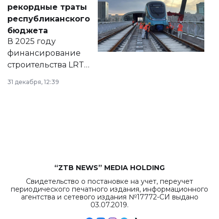
появился в базе
рекордные траты
нормативных
республиканского
правовых актов и
бюджета
на сайте маслихат
В 2025 году
города.
финансирование
строительства LRT
в Астане из
31 декабря, 12:39
республиканского
бюджета достигло
рекордных
объемов.
“ZTB NEWS” MEDIA HOLDING
Свидетельство о постановке на учет, переучет
периодического печатного издания, информационного
агентства и сетевого издания №17772-СИ выдано
03.07.2019.