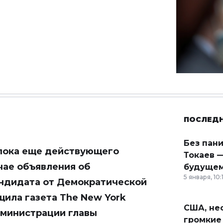
ПОСЛЕД
Без пан
 пока еще действующего
Токаев —
чае объявления об
будущем
5 января, 10:
андидата от Демократической
щила газета The New York
США, неф
дминистрации главы
громкие