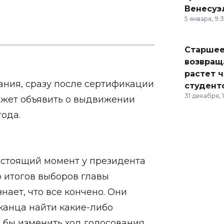
Венесуэ
5 января, 9:
Старшее
возвраща
растет 
ания, сразу после сертификации
студент
31 декабря, 
жет объявить о выдвижении
ода.
астоящий момент у президента
ю итогов выборов главы
знает, что все кончено. Они
канца найти какие-либо
 бы изменить ход голосования,