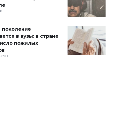
ле
36
 поколение
ется в вузы: в стране
число пожилых
ов
12:50