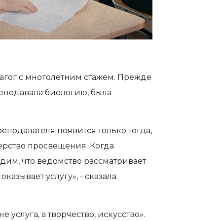
агог с многолетним стажем. Прежде
реподавала биологию, была
реподавателя появится только тогда,
ерство просвещения. Когда
идим, что ведомство рассматривает
казывает услугу», - сказала
е услуга, а творчество, искусство».