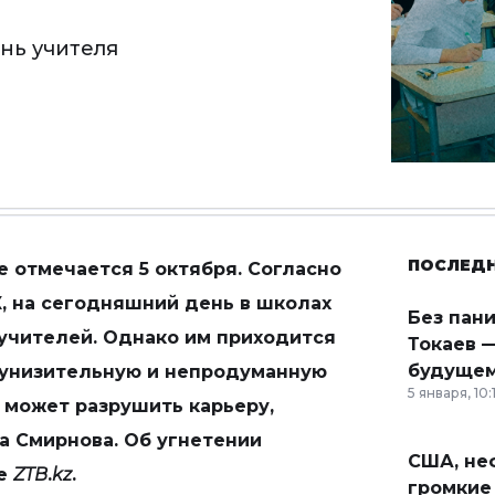
ень учителя
ПОСЛЕД
е отмечается 5 октября. Согласно
, на сегодняшний день в школах
Без пан
 учителей. Однако им приходится
Токаев —
будущем
ь унизительную и непродуманную
5 января, 10:
 может разрушить карьеру,
 Смирнова. Об угнетении
США, неф
ле
ZTB
.
kz
.
громкие