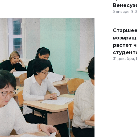
Венесуэ
5 января, 9:
Старшее
возвраща
растет 
студент
31 декабря, 