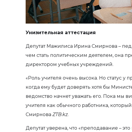
Унизительная аттестация
Депутат Мажилиса Ирина Смирнова – пед
чем стать политическим деятелем, она п
директором учебных учреждений.
«Роль учителя очень высока. Но статус у п
когда ему будет доверять хотя бы Минист
ведомство начнет уважать его. Пока мы в
учителя как обычного работника, который о
Смирнова
ZTB
.
kz
.
Депутат уверена, что «преподавание – это н