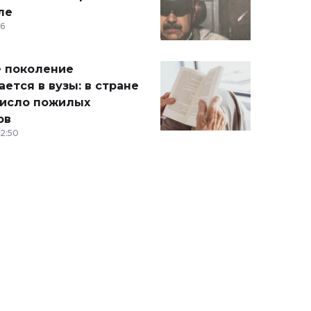
ле
36
 поколение
ется в вузы: в стране
число пожилых
ов
12:50