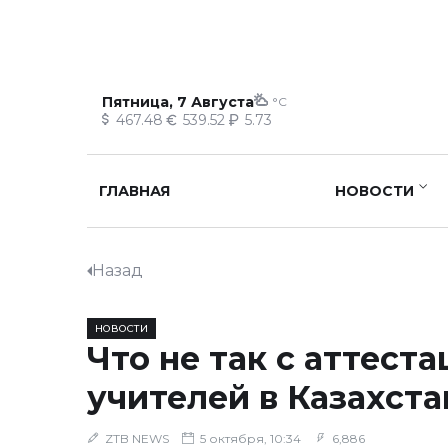
Пятница, 7 Августа
°C
467.48
539.52
5.73
ГЛАВНАЯ
НОВОСТИ
Назад
НОВОСТИ
Что не так с аттест
учителей в Казахста
ZTB NEWS
5 октября, 10:34
6,886