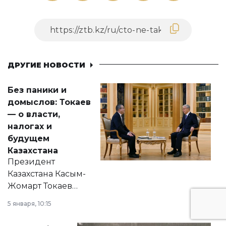
ДРУГИЕ НОВОСТИ
Без паники и
домыслов: Токаев
— о власти,
налогах и
будущем
Казахстана
Президент
Казахстана Касым-
Жомарт Токаев
прокомментировал
5 января, 10:15
сразу несколько
актуальных тем —