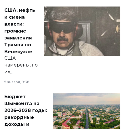
актуальных тем —
США, нефть
от слухов о
и смена
политических
власти:
реформах до
громкие
вопросов армии,
заявления
экономики и
Трампа по
личного здоровья.
Венесуэле
США
намерены, по
их
утверждению,
5 января, 9:36
принести
свободу
Бюджет
народу
Шымкента на
Венесуэлы.
2026–2028 годы:
рекордные
доходы и