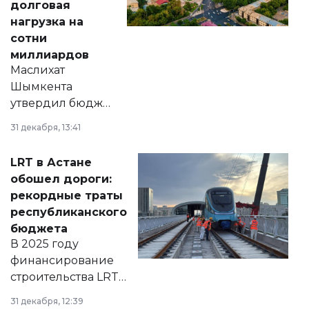
долговая
нагрузка на
сотни
миллиардов
Маслихат
Шымкента
утвердил бюджет
города на 2026–
31 декабря, 13:41
2028 годы.
Соответствующий
LRT в Астане
документ
обошел дороги:
появился в базе
рекордные траты
нормативных
республиканского
правовых актов и
бюджета
на сайте маслихат
В 2025 году
города.
финансирование
строительства LRT
в Астане из
31 декабря, 12:39