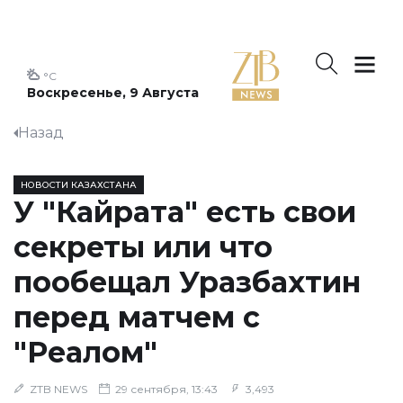
°C
Воскресенье, 9 Августа
Назад
НОВОСТИ КАЗАХСТАНА
У "Кайрата" есть свои
секреты или что
пообещал Уразбахтин
перед матчем с
"Реалом"
ZTB NEWS
29 сентября, 13:43
3,493