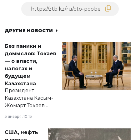
ДРУГИЕ НОВОСТИ
Без паники и
домыслов: Токаев
— о власти,
налогах и
будущем
Казахстана
Президент
Казахстана Касым-
Жомарт Токаев
прокомментировал
5 января, 10:15
сразу несколько
актуальных тем —
США, нефть
от слухов о
и смена