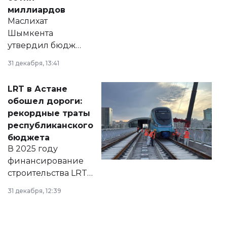
миллиардов
Маслихат
Шымкента
утвердил бюджет
города на 2026–
31 декабря, 13:41
2028 годы.
Соответствующий
LRT в Астане
документ
обошел дороги:
появился в базе
рекордные траты
нормативных
республиканского
правовых актов и
бюджета
на сайте маслихат
В 2025 году
города.
финансирование
строительства LRT
в Астане из
31 декабря, 12:39
республиканского
бюджета достигло
рекордных