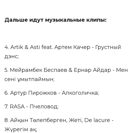
Дальше идут музыкальные клипы:
4. Artik & Asti feat. Артем Качер - Грустный
дэнс;
5. Мейрамбек Беспаев & Ернар Айдар - Мен
сені ұмытпаймын;
6. Артур Пирожков - Алкоголичка;
7. RASA - Пчеловод;
8. Айқын Төлепберген, Жеті, De lacure -
Жүрегім ақ;