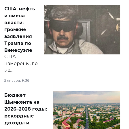
актуальных тем —
США, нефть
от слухов о
и смена
политических
власти:
реформах до
громкие
вопросов армии,
заявления
экономики и
Трампа по
личного здоровья.
Венесуэле
США
намерены, по
их
утверждению,
5 января, 9:36
принести
свободу
Бюджет
народу
Шымкента на
Венесуэлы.
2026–2028 годы:
рекордные
доходы и