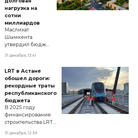
долговая
нагрузка на
сотни
миллиардов
Маслихат
Шымкента
утвердил бюджет
города на 2026–
31 декабря, 13:41
2028 годы.
Соответствующий
LRT в Астане
документ
обошел дороги:
появился в базе
рекордные траты
нормативных
республиканского
правовых актов и
бюджета
на сайте маслихат
В 2025 году
города.
финансирование
строительства LRT
в Астане из
31 декабря, 12:39
республиканского