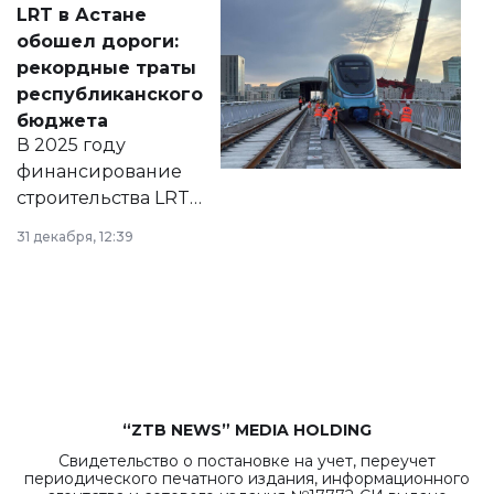
LRT в Астане
документ
обошел дороги:
появился в базе
рекордные траты
нормативных
республиканского
правовых актов и
бюджета
на сайте маслихат
В 2025 году
города.
финансирование
строительства LRT
в Астане из
31 декабря, 12:39
республиканского
бюджета достигло
рекордных
объемов.
“ZTB NEWS” MEDIA HOLDING
Свидетельство о постановке на учет, переучет
периодического печатного издания, информационного