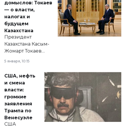
домыслов: Токаев
— о власти,
налогах и
будущем
Казахстана
Президент
Казахстана Касым-
Жомарт Токаев
прокомментировал
5 января, 10:15
сразу несколько
актуальных тем —
США, нефть
от слухов о
и смена
политических
власти:
реформах до
громкие
вопросов армии,
заявления
экономики и
Трампа по
личного здоровья.
Венесуэле
США