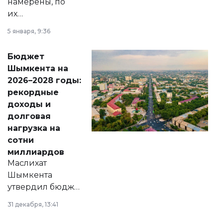
намерены, по
их
утверждению,
5 января, 9:36
принести
свободу
Бюджет
народу
Шымкента на
Венесуэлы.
2026–2028 годы:
рекордные
доходы и
долговая
нагрузка на
сотни
миллиардов
Маслихат
Шымкента
утвердил бюджет
города на 2026–
31 декабря, 13:41
2028 годы.
Соответствующий