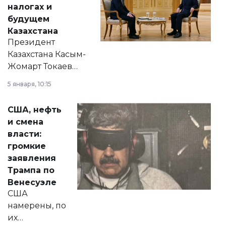
налогах и
будущем
Казахстана
Президент
Казахстана Касым-
Жомарт Токаев
прокомментировал
5 января, 10:15
сразу несколько
актуальных тем —
США, нефть
от слухов о
и смена
политических
власти:
реформах до
громкие
вопросов армии,
заявления
экономики и
Трампа по
личного здоровья.
Венесуэле
США
намерены, по
их