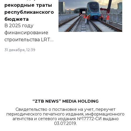
появился в базе
рекордные траты
нормативных
республиканского
правовых актов и
бюджета
на сайте маслихат
В 2025 году
города.
финансирование
строительства LRT
в Астане из
31 декабря, 12:39
республиканского
бюджета достигло
рекордных
объемов.
“ZTB NEWS” MEDIA HOLDING
Свидетельство о постановке на учет, переучет
периодического печатного издания, информационного
агентства и сетевого издания №17772-СИ выдано
03.07.2019.