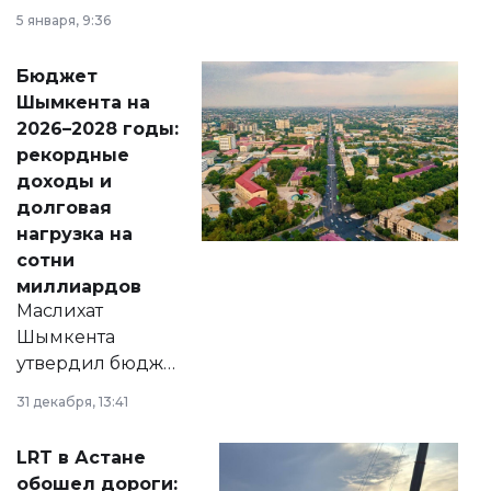
утверждению,
5 января, 9:36
принести
свободу
Бюджет
народу
Шымкента на
Венесуэлы.
2026–2028 годы:
рекордные
доходы и
долговая
нагрузка на
сотни
миллиардов
Маслихат
Шымкента
утвердил бюджет
города на 2026–
31 декабря, 13:41
2028 годы.
Соответствующий
LRT в Астане
документ
обошел дороги: