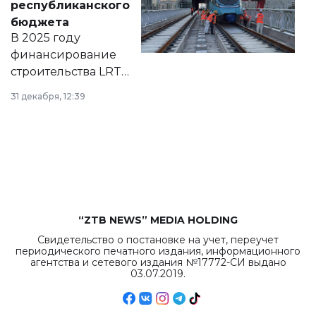
республиканского
правовых актов и
бюджета
на сайте маслихат
В 2025 году
города.
финансирование
строительства LRT
в Астане из
31 декабря, 12:39
республиканского
бюджета достигло
рекордных
объемов.
“ZTB NEWS” MEDIA HOLDING
Свидетельство о постановке на учет, переучет
периодического печатного издания, информационного
агентства и сетевого издания №17772-СИ выдано
03.07.2019.