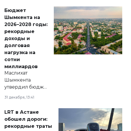
свободу
Бюджет
народу
Шымкента на
Венесуэлы.
2026–2028 годы:
рекордные
доходы и
долговая
нагрузка на
сотни
миллиардов
Маслихат
Шымкента
утвердил бюджет
города на 2026–
31 декабря, 13:41
2028 годы.
Соответствующий
LRT в Астане
документ
обошел дороги:
появился в базе
рекордные траты
нормативных