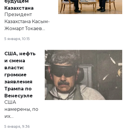
будущем
Казахстана
Президент
Казахстана Касым-
Жомарт Токаев
прокомментировал
5 января, 10:15
сразу несколько
актуальных тем —
США, нефть
от слухов о
и смена
политических
власти:
реформах до
громкие
вопросов армии,
заявления
экономики и
Трампа по
личного здоровья.
Венесуэле
США
намерены, по
их
утверждению,
5 января, 9:36
принести