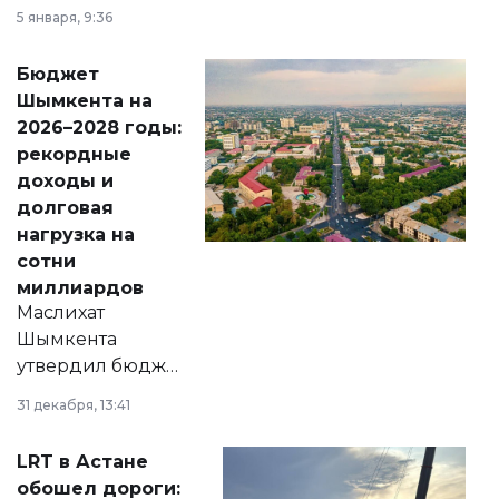
утверждению,
5 января, 9:36
принести
свободу
Бюджет
народу
Шымкента на
Венесуэлы.
2026–2028 годы:
рекордные
доходы и
долговая
нагрузка на
сотни
миллиардов
Маслихат
Шымкента
утвердил бюджет
города на 2026–
31 декабря, 13:41
2028 годы.
Соответствующий
LRT в Астане
документ
обошел дороги: