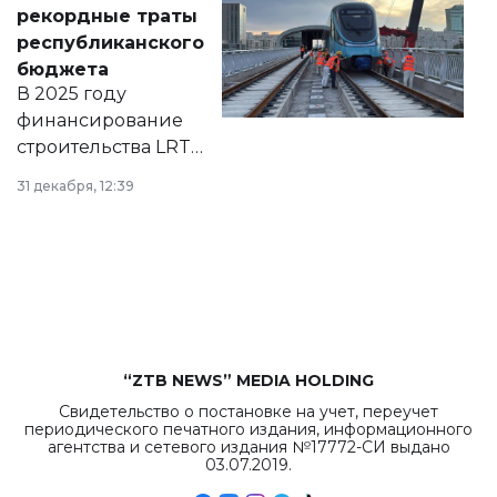
появился в базе
рекордные траты
нормативных
республиканского
правовых актов и
бюджета
на сайте маслихат
В 2025 году
города.
финансирование
строительства LRT
в Астане из
31 декабря, 12:39
республиканского
бюджета достигло
рекордных
объемов.
“ZTB NEWS” MEDIA HOLDING
Свидетельство о постановке на учет, переучет
периодического печатного издания, информационного
агентства и сетевого издания №17772-СИ выдано
03.07.2019.