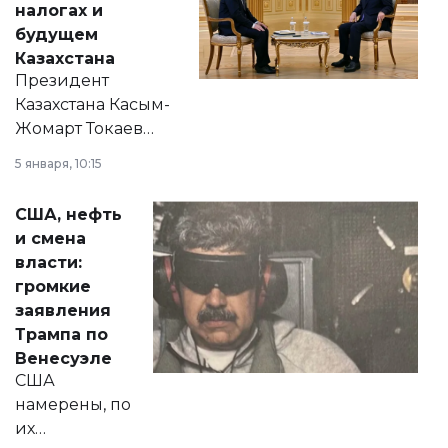
налогах и
будущем
Казахстана
Президент
Казахстана Касым-
Жомарт Токаев
прокомментировал
5 января, 10:15
сразу несколько
актуальных тем —
США, нефть
от слухов о
и смена
политических
власти:
реформах до
громкие
вопросов армии,
заявления
экономики и
Трампа по
личного здоровья.
Венесуэле
США
намерены, по
их