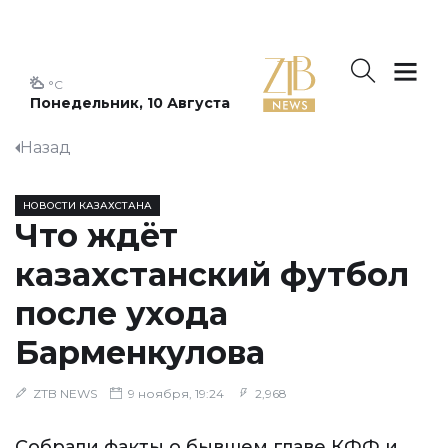
°C
Понедельник, 10 Августа
Назад
НОВОСТИ КАЗАХСТАНА
Что ждёт
казахстанский футбол
после ухода
Барменкулова
ZTB NEWS
9 ноября, 19:24
2,968
Собрали факты о бывшем главе КФФ и