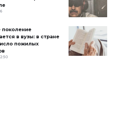
ле
36
 поколение
ется в вузы: в стране
число пожилых
ов
12:50