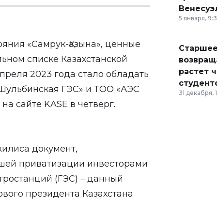
Венесуэ
5 января, 9:
яния «Самрук-Қазына», ценные
Старшее
льном списке Казахстанской
возвраща
растет 
преля 2023 года стало обладать
студент
 Шульбинская ГЭС» и ТОО «АЭС
31 декабря, 
 на сайте KASE в четверг.
жилиса документ,
шей приватизации инвесторами
тростанций (ГЭС) – данный
рвого президента Казахстана