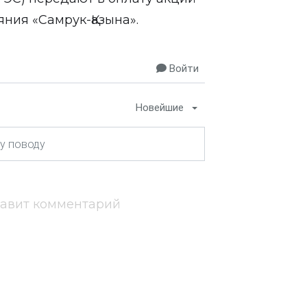
ния «Самрук-Қазына».
Войти
Новейшие
тавит комментарий