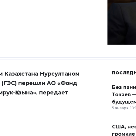
ПОСЛЕД
м Казахстана Нурсултаном
 (ГЭС) перешли АО «Фонд
Без пан
рук-Қазына», передает
Токаев —
будущем
5 января, 10:
США, неф
громкие