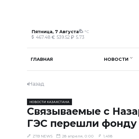
Пятница, 7 Августа
°C
467.48
539.52
5.73
ГЛАВНАЯ
НОВОСТИ
Назад
НОВОСТИ КАЗАХСТАНА
Cвязываемые с Наз
ГЭС перешли фонду
ZTB NEWS
28 апреля, 0:00
1,498