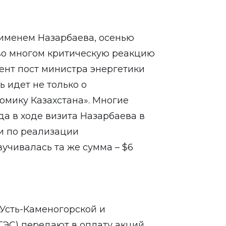
 именем Назарбаева, осенью
во многом критическую реакцию
ент пост министра энергетики
ь идет не только о
номику Казахстана». Многие
да в ходе визита Назарбаева в
и по реализации
вучивалась та же сумма – $6
 Усть-Каменогорской и
ЭС) передают в оплату акций