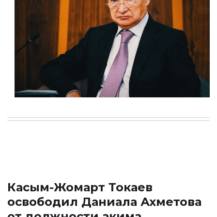
Касым-Жомарт Токаев
освободил Даниала Ахметова
от должности акима