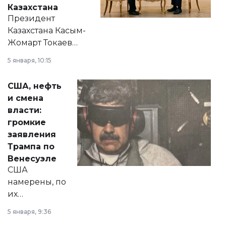
Казахстана
Президент
Казахстана Касым-
Жомарт Токаев
прокомментировал
5 января, 10:15
сразу несколько
актуальных тем —
США, нефть
от слухов о
и смена
политических
власти:
реформах до
громкие
вопросов армии,
заявления
экономики и
Трампа по
личного здоровья.
Венесуэле
США
намерены, по
их
утверждению,
5 января, 9:36
принести