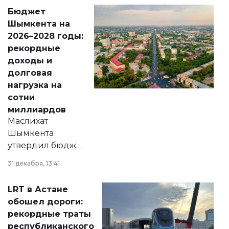
свободу
Бюджет
народу
Шымкента на
Венесуэлы.
2026–2028 годы:
рекордные
доходы и
долговая
нагрузка на
сотни
миллиардов
Маслихат
Шымкента
утвердил бюджет
города на 2026–
31 декабря, 13:41
2028 годы.
Соответствующий
LRT в Астане
документ
обошел дороги:
появился в базе
рекордные траты
нормативных
республиканского