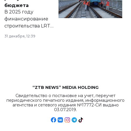
правовых актов и
бюджета
на сайте маслихат
В 2025 году
города.
финансирование
строительства LRT
в Астане из
31 декабря, 12:39
республиканского
бюджета достигло
рекордных
объемов.
“ZTB NEWS” MEDIA HOLDING
Свидетельство о постановке на учет, переучет
периодического печатного издания, информационного
агентства и сетевого издания №17772-СИ выдано
03.07.2019.