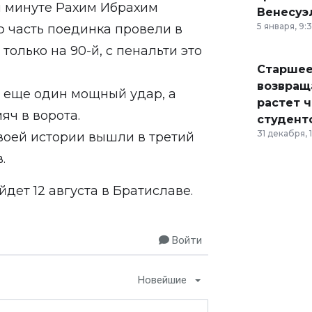
-й минуте Рахим Ибрахим
Венесуэ
5 января, 9:
 часть поединка провели в
только на 90-й, с пенальти это
Старшее
возвраща
с еще один мощный удар, а
растет 
яч в ворота.
студент
31 декабря, 
воей истории вышли в третий
.
ет 12 августа в Братиславе.
Войти
Новейшие