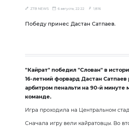
ZTB NEWS
6 августа, 22:22
1,816
Победу принес Дастан Сатпаев.
"Кайрат" победил "Слован" в истори
16-летний форвард Дастан Сатпаев
арбитром пенальти на 90-й минуте 
команде.
Игра проходила на Центральном стад
Сначала игру вели кайратовцы. Во вт