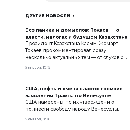
ДРУГИЕ НОВОСТИ
Без паники и домыслов: Токаев — о
власти, налогах и будущем Казахстана
Президент Казахстана Касым-Жомарт
Токаев прокомментировал сразу
несколько актуальных тем — от слухов о
политических реформах до вопросов
5 января, 10:15
армии, экономики и личного здоровья.
США, нефть и смена власти: громкие
заявления Трампа по Венесуэле
США намерены, по их утверждению,
принести свободу народу Венесуэлы.
5 января, 9:36