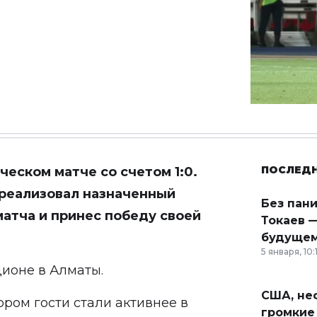
ПОСЛЕД
ческом матче со счетом 1:0.
 реализовал назначенный
Без пан
матча и принес победу своей
Токаев —
будущем
5 января, 10:
ионе в Алматы.
США, неф
ором гости стали активнее в
громкие