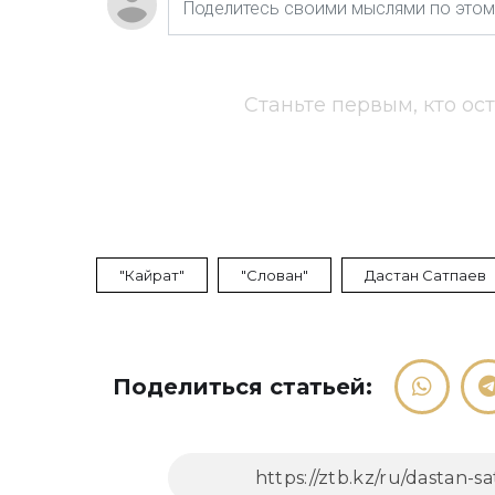
Станьте первым, кто ос
"Кайрат"
"Слован"
Дастан Сатпаев
Поделиться статьей: