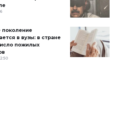
ле
36
 поколение
ется в вузы: в стране
число пожилых
ов
12:50