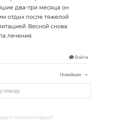
айшие два-три месяца он
им отдых после тяжелой
итацией. Весной снова
па лечения.
Войти
Новейшие
тавит комментарий