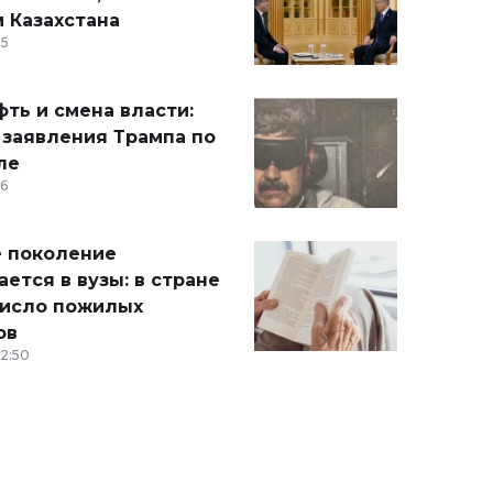
 Казахстана
15
ть и смена власти:
 заявления Трампа по
ле
36
 поколение
ется в вузы: в стране
число пожилых
ов
12:50