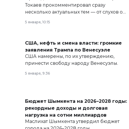
Токаев прокомментировал сразу
несколько актуальных тем — от слухов о
политических реформах до вопросов
5 января, 10:15
армии, экономики и личного здоровья.
США, нефть и смена власти: громкие
заявления Трампа по Венесуэле
США намерены, по их утверждению,
принести свободу народу Венесуэлы.
5 января, 9:36
Бюджет Шымкента на 2026–2028 годы:
рекордные доходы и долговая
нагрузка на сотни миллиардов
Маслихат Шымкента утвердил бюджет
города на 2026–2028 годы.