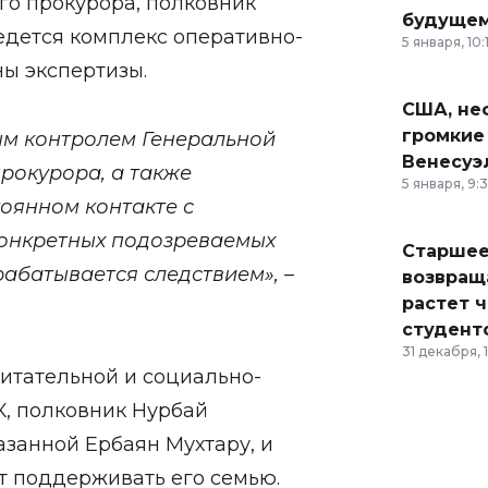
го прокурора, полковник
будущем
едется комплекс оперативно-
5 января, 10:
ны экспертизы.
США, неф
громкие
ым контролем Генеральной
Венесуэ
рокурора, а также
5 января, 9:
оянном контакте с
конкретных подозреваемых
Старшее
рабатывается следствием», –
возвраща
растет 
студент
31 декабря, 
итательной и социально-
, полковник Нурбай
азанной Ербаян Мухтару, и
т поддерживать его семью.