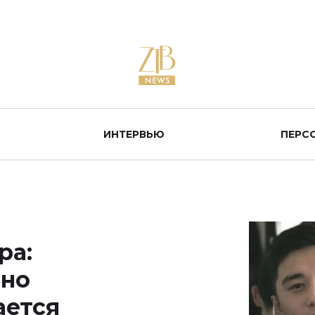
ИНТЕРВЬЮ
ПЕРС
ра:
 но
ается