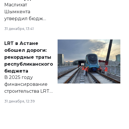
Маслихат
Шымкента
утвердил бюджет
города на 2026–
31 декабря, 13:41
2028 годы.
Соответствующий
LRT в Астане
документ
обошел дороги:
появился в базе
рекордные траты
нормативных
республиканского
правовых актов и
бюджета
на сайте маслихат
В 2025 году
города.
финансирование
строительства LRT
в Астане из
31 декабря, 12:39
республиканского
бюджета достигло
рекордных
объемов.