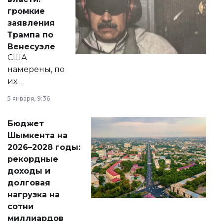
реформах до
громкие
вопросов армии,
заявления
экономики и
Трампа по
личного здоровья.
Венесуэле
США
намерены, по
их
утверждению,
5 января, 9:36
принести
свободу
Бюджет
народу
Шымкента на
Венесуэлы.
2026–2028 годы:
рекордные
доходы и
долговая
нагрузка на
сотни
миллиардов