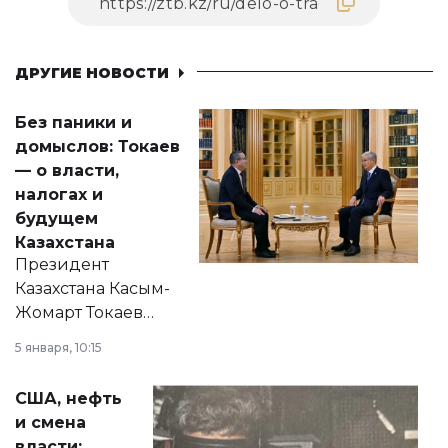
ДРУГИЕ НОВОСТИ
Без паники и
домыслов: Токаев
— о власти,
налогах и
будущем
Казахстана
Президент
Казахстана Касым-
Жомарт Токаев
прокомментировал
5 января, 10:15
сразу несколько
актуальных тем —
США, нефть
от слухов о
и смена
политических
власти: