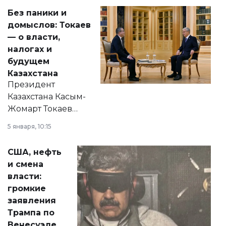
Без паники и
домыслов: Токаев
— о власти,
налогах и
будущем
Казахстана
Президент
Казахстана Касым-
Жомарт Токаев
прокомментировал
5 января, 10:15
сразу несколько
актуальных тем —
США, нефть
от слухов о
и смена
политических
власти:
реформах до
громкие
вопросов армии,
заявления
экономики и
Трампа по
личного здоровья.
Венесуэле