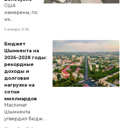
США
намерены, по
их
утверждению,
5 января, 9:36
принести
свободу
Бюджет
народу
Шымкента на
Венесуэлы.
2026–2028 годы:
рекордные
доходы и
долговая
нагрузка на
сотни
миллиардов
Маслихат
Шымкента
утвердил бюджет
города на 2026–