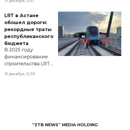
31 декабря, 13:41
2028 годы.
Соответствующий
LRT в Астане
документ
обошел дороги:
появился в базе
рекордные траты
нормативных
республиканского
правовых актов и
бюджета
на сайте маслихат
В 2025 году
города.
финансирование
строительства LRT
в Астане из
31 декабря, 12:39
республиканского
бюджета достигло
рекордных
объемов.
“ZTB NEWS” MEDIA HOLDING