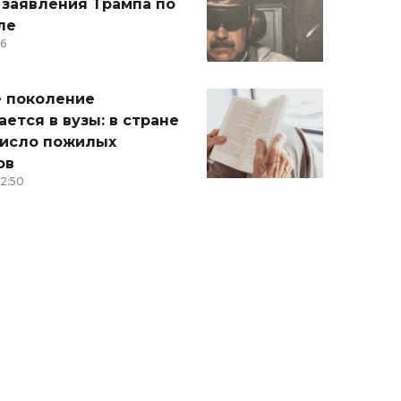
 заявления Трампа по
ле
36
 поколение
ется в вузы: в стране
число пожилых
ов
12:50