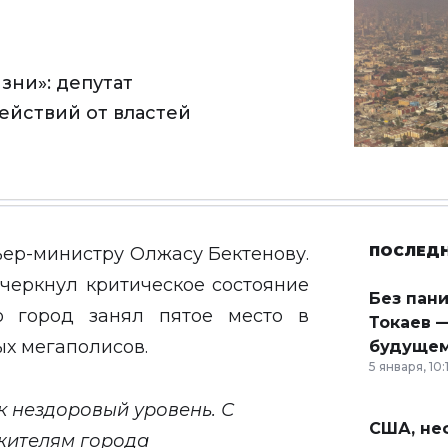
зни»: депутат
йствий от властей
ПОСЛЕД
ьер-министру Олжасу Бектенову.
дчеркнул критическое состояние
Без пан
о город занял пятое место в
Токаев —
х мегаполисов.
будущем
5 января, 10:
к нездоровый уровень. С
США, неф
жителям города