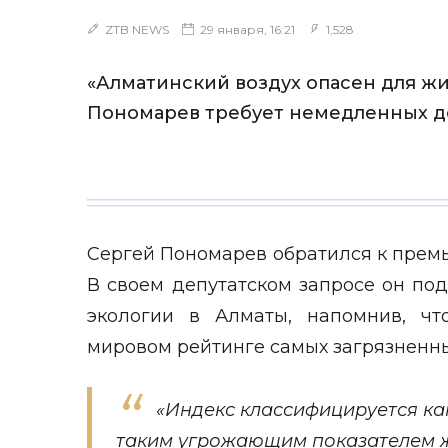
ZTB NEWS
29 января, 16:21
1,528
«Алматинский воздух опасен для жи
Пономарев требует немедленных де
Сергей Пономарев обратился к прем
В своем депутатском запросе он по
экологии в Алматы, напомнив, чт
мировом рейтинге самых загрязненны
«Индекс классифицируется ка
таким угрожающим показателем 