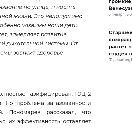
громкие
ывание на улице, и носить
Венесуэ
5 января, 9:
вной жизни. Это недопустимо
обенно уязвимы наши дети.
Старшее
ет, замедляет развитие
возвраща
ей дыхательной системы. От
растет 
емы зависит здоровье
студент
31 декабря, 
полностью газифицирован, ТЭЦ-2
а. Но проблема загазованности
й. Пономарев рассказал, что
ако их эффективность оставляет