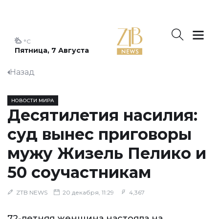
°C
Пятница, 7 Августа
Назад
НОВОСТИ МИРА
Десятилетия насилия:
суд вынес приговоры
мужу Жизель Пелико и
50 соучастникам
ZTB NEWS
20 декабря, 11:29
4,367
72-летняя женщина настояла на