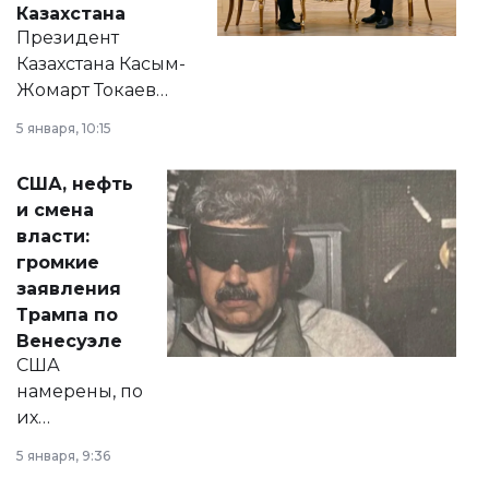
Казахстана
Президент
Казахстана Касым-
Жомарт Токаев
прокомментировал
5 января, 10:15
сразу несколько
актуальных тем —
США, нефть
от слухов о
и смена
политических
власти:
реформах до
громкие
вопросов армии,
заявления
экономики и
Трампа по
личного здоровья.
Венесуэле
США
намерены, по
их
утверждению,
5 января, 9:36
принести