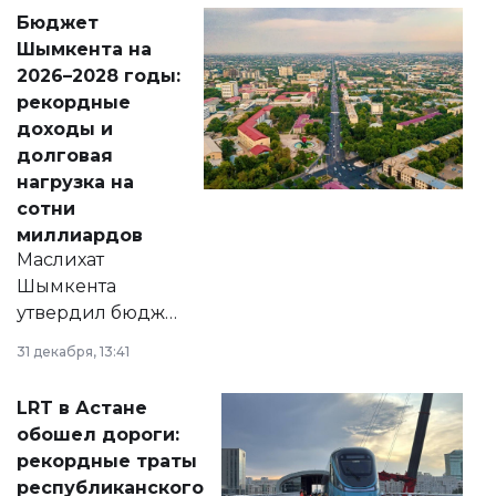
свободу
Бюджет
народу
Шымкента на
Венесуэлы.
2026–2028 годы:
рекордные
доходы и
долговая
нагрузка на
сотни
миллиардов
Маслихат
Шымкента
утвердил бюджет
города на 2026–
31 декабря, 13:41
2028 годы.
Соответствующий
LRT в Астане
документ
обошел дороги:
появился в базе
рекордные траты
нормативных
республиканского