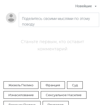
Новейшие
Станьте первым, кто оставит
комментарий
Жизель Пелико
Франция
Суд
Изнасилование
Сексуальное Насилие
Доменик Пелико
Приговор