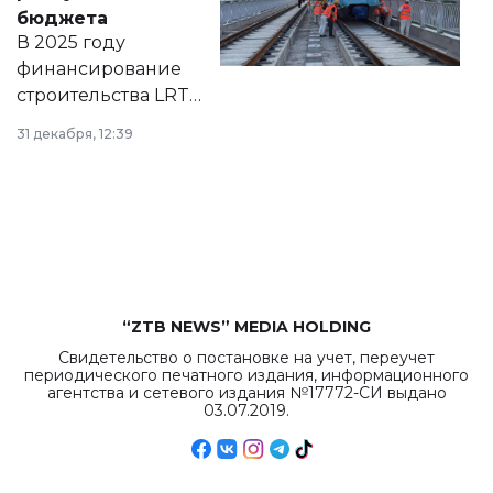
правовых актов и
бюджета
на сайте маслихат
В 2025 году
города.
финансирование
строительства LRT
в Астане из
31 декабря, 12:39
республиканского
бюджета достигло
рекордных
объемов.
“ZTB NEWS” MEDIA HOLDING
Свидетельство о постановке на учет, переучет
периодического печатного издания, информационного
агентства и сетевого издания №17772-СИ выдано
03.07.2019.