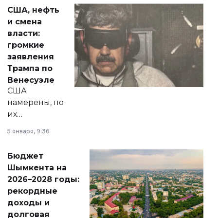
актуальных тем —
США, нефть
от слухов о
и смена
политических
власти:
реформах до
громкие
вопросов армии,
заявления
экономики и
Трампа по
личного здоровья.
Венесуэле
США
намерены, по
их
утверждению,
5 января, 9:36
принести
свободу
Бюджет
народу
Шымкента на
Венесуэлы.
2026–2028 годы:
рекордные
доходы и
долговая