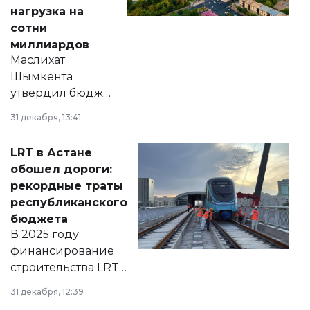
нагрузка на
сотни
миллиардов
Маслихат
Шымкента
утвердил бюджет
города на 2026–
31 декабря, 13:41
2028 годы.
Соответствующий
LRT в Астане
документ
обошел дороги:
появился в базе
рекордные траты
нормативных
республиканского
правовых актов и
бюджета
на сайте маслихат
В 2025 году
города.
финансирование
строительства LRT
в Астане из
31 декабря, 12:39
республиканского