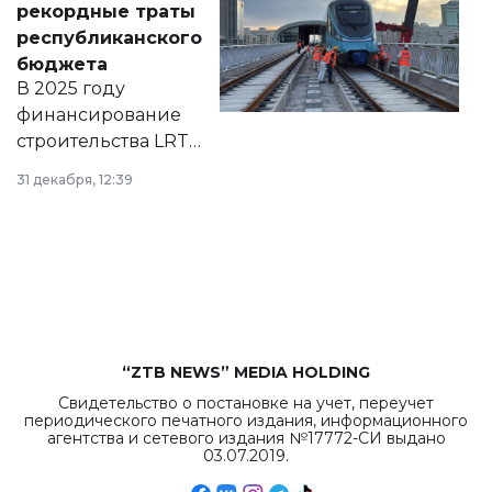
рекордные траты
нормативных
республиканского
правовых актов и
бюджета
на сайте маслихат
В 2025 году
города.
финансирование
строительства LRT
в Астане из
31 декабря, 12:39
республиканского
бюджета достигло
рекордных
объемов.
“ZTB NEWS” MEDIA HOLDING
Свидетельство о постановке на учет, переучет
периодического печатного издания, информационного
агентства и сетевого издания №17772-СИ выдано
03.07.2019.