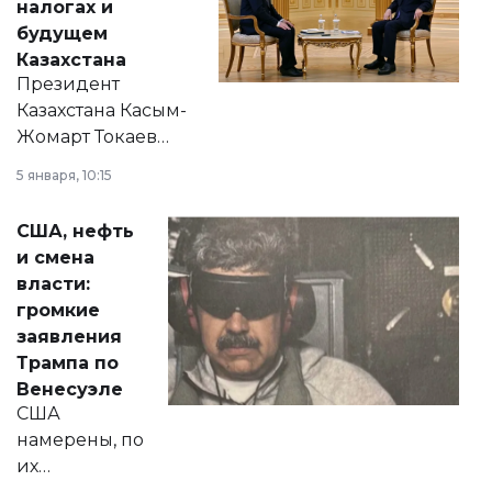
налогах и
будущем
Казахстана
Президент
Казахстана Касым-
Жомарт Токаев
прокомментировал
5 января, 10:15
сразу несколько
актуальных тем —
США, нефть
от слухов о
и смена
политических
власти:
реформах до
громкие
вопросов армии,
заявления
экономики и
Трампа по
личного здоровья.
Венесуэле
США
намерены, по
их