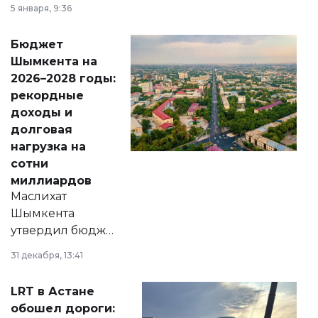
утверждению,
5 января, 9:36
принести
свободу
Бюджет
народу
Шымкента на
Венесуэлы.
2026–2028 годы:
рекордные
доходы и
долговая
нагрузка на
сотни
миллиардов
Маслихат
Шымкента
утвердил бюджет
города на 2026–
31 декабря, 13:41
2028 годы.
Соответствующий
LRT в Астане
документ
обошел дороги:
появился в базе