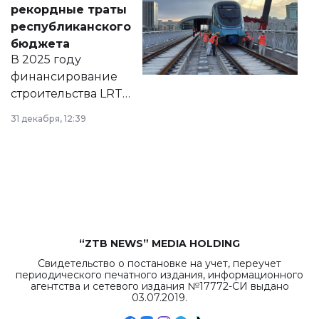
рекордные траты
нормативных
республиканского
правовых актов и
бюджета
на сайте маслихат
В 2025 году
города.
финансирование
строительства LRT
в Астане из
31 декабря, 12:39
республиканского
бюджета достигло
рекордных
объемов.
“ZTB NEWS” MEDIA HOLDING
Свидетельство о постановке на учет, переучет
периодического печатного издания, информационного
агентства и сетевого издания №17772-СИ выдано
03.07.2019.