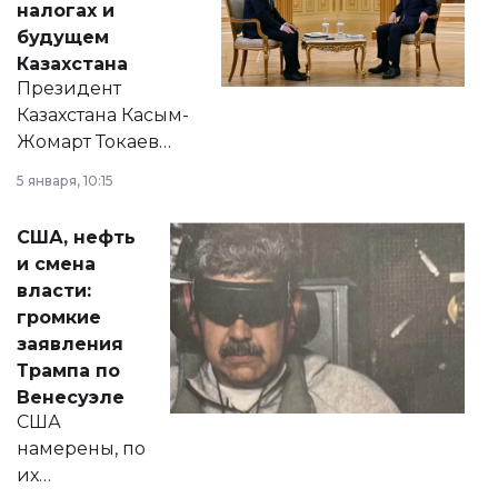
налогах и
будущем
Казахстана
Президент
Казахстана Касым-
Жомарт Токаев
прокомментировал
5 января, 10:15
сразу несколько
актуальных тем —
США, нефть
от слухов о
и смена
политических
власти:
реформах до
громкие
вопросов армии,
заявления
экономики и
Трампа по
личного здоровья.
Венесуэле
США
намерены, по
их