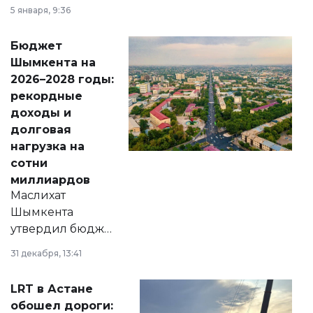
утверждению,
5 января, 9:36
принести
свободу
Бюджет
народу
Шымкента на
Венесуэлы.
2026–2028 годы:
рекордные
доходы и
долговая
нагрузка на
сотни
миллиардов
Маслихат
Шымкента
утвердил бюджет
города на 2026–
31 декабря, 13:41
2028 годы.
Соответствующий
LRT в Астане
документ
обошел дороги:
появился в базе