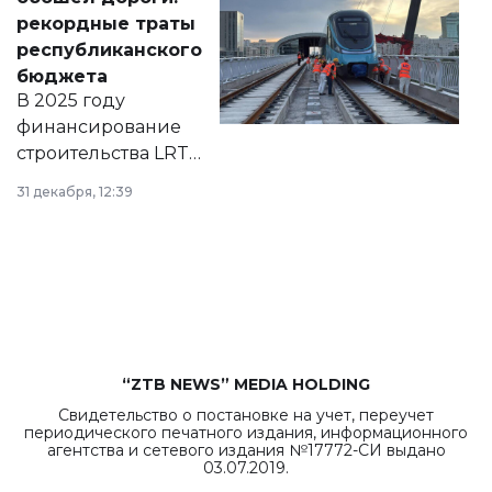
появился в базе
рекордные траты
нормативных
республиканского
правовых актов и
бюджета
на сайте маслихат
В 2025 году
города.
финансирование
строительства LRT
в Астане из
31 декабря, 12:39
республиканского
бюджета достигло
рекордных
объемов.
“ZTB NEWS” MEDIA HOLDING
Свидетельство о постановке на учет, переучет
периодического печатного издания, информационного
агентства и сетевого издания №17772-СИ выдано
03.07.2019.