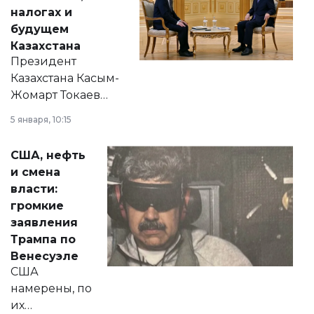
налогах и
будущем
Казахстана
Президент
Казахстана Касым-
Жомарт Токаев
прокомментировал
5 января, 10:15
сразу несколько
актуальных тем —
США, нефть
от слухов о
и смена
политических
власти:
реформах до
громкие
вопросов армии,
заявления
экономики и
Трампа по
личного здоровья.
Венесуэле
США
намерены, по
их