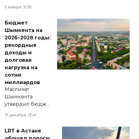
утверждению,
5 января, 9:36
принести
свободу
Бюджет
народу
Шымкента на
Венесуэлы.
2026–2028 годы:
рекордные
доходы и
долговая
нагрузка на
сотни
миллиардов
Маслихат
Шымкента
утвердил бюджет
города на 2026–
31 декабря, 13:41
2028 годы.
Соответствующий
LRT в Астане
документ
обошел дороги: