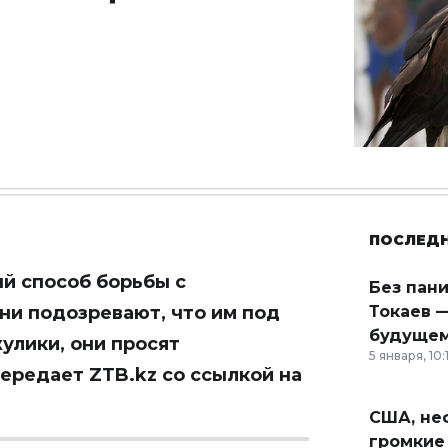
ПОСЛЕД
й способ борьбы с
Без пан
и подозревают, что им под
Токаев —
будущем
улики, они просят
5 января, 10:
передает ZTB.kz со ссылкой на
США, неф
громкие