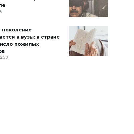
ле
36
 поколение
ется в вузы: в стране
число пожилых
ов
12:50