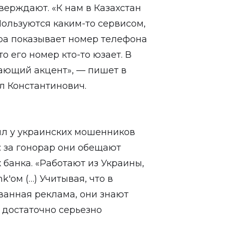
верждают. «К нам в Казахстан
Пользуются каким-то сервисом,
ра показывает номер телефона
о его номер кто-то юзает. В
ающий акцент», —
пишет
в
л Константинович.
ил
у украинских мошенников
 за гонорар они обещают
 банка. «Работают из Украины,
ом (…) Учитывая, что в
ванная реклама, они знают
 достаточно серьезно