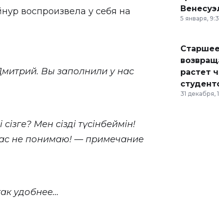
Венесуэ
нур воспроизвела у себя на
5 января, 9:
Старшее
возвраща
Дмитрий. Вы заполнили у нас
растет 
студент
31 декабря, 
і сізге? Мен сізді түсінбеймін!
вас не понимаю! —
примечание
к удобнее...