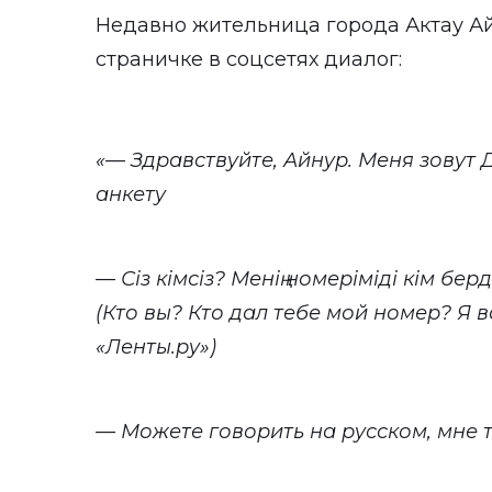
Недавно жительница
города Актау
Ай
страничке
в соцсетях диалог:
«— Здравствуйте, Айнур. Меня зовут 
анкету
— Сіз кімсіз? Менің номеріміді кім берд
(Кто вы? Кто дал тебе мой номер? Я 
«Ленты.ру»
)
— Можете говорить на русском, мне та