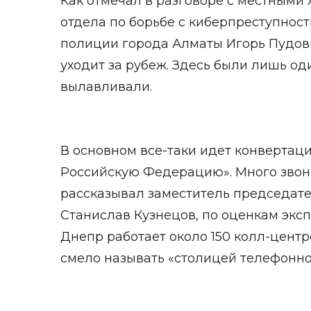
Как
отмечал
в разговоре с местными
отдела по борьбе с киберпреступно
полиции города Алматы Игорь Пудовк
уходит за рубеж. Здесь были лишь од
вылавливали.
В основном все-таки идет конвертаци
Российскую Федерацию». Много звонк
рассказывал
заместитель председат
Станислав Кузнецов
, по оценкам экс
Днепр работает около 150 колл-цент
смело называть «столицей телефонно