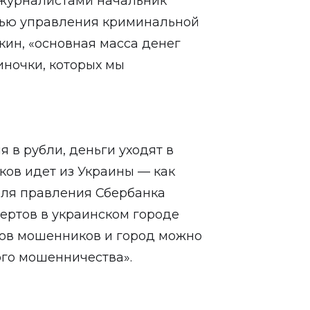
 журналистами начальник
стью управления криминальной
ин, «основная масса денег
иночки, которых мы
я в рубли, деньги уходят в
ов идет из Украины — как
еля правления
Сбербанка
пертов в украинском городе
ров мошенников и город можно
го мошенничества».