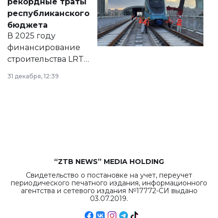
рекордные траты
нормативных
республиканского
правовых актов и
бюджета
на сайте маслихат
В 2025 году
города.
финансирование
строительства LRT
в Астане из
31 декабря, 12:39
республиканского
бюджета достигло
рекордных
объемов.
“ZTB NEWS” MEDIA HOLDING
Свидетельство о постановке на учет, переучет
периодического печатного издания, информационного
агентства и сетевого издания №17772-СИ выдано
03.07.2019.