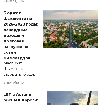
5 января, 9:36
принести
свободу
Бюджет
народу
Шымкента на
Венесуэлы.
2026–2028 годы:
рекордные
доходы и
долговая
нагрузка на
сотни
миллиардов
Маслихат
Шымкента
утвердил бюджет
города на 2026–
31 декабря, 13:41
2028 годы.
Соответствующий
LRT в Астане
документ
обошел дороги:
появился в базе