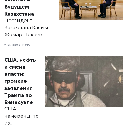
будущем
Казахстана
Президент
Казахстана Касым-
Жомарт Токаев
прокомментировал
5 января, 10:15
сразу несколько
актуальных тем —
США, нефть
от слухов о
и смена
политических
власти:
реформах до
громкие
вопросов армии,
заявления
экономики и
Трампа по
личного здоровья.
Венесуэле
США
намерены, по
их
утверждению,