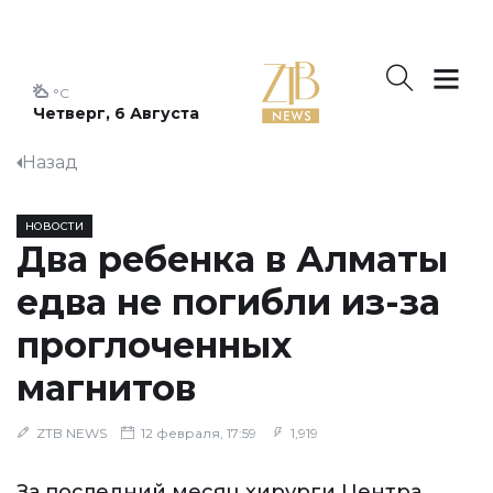
°C
Четверг, 6 Августа
Назад
НОВОСТИ
Два ребенка в Алматы
едва не погибли из-за
проглоченных
магнитов
ZTB NEWS
12 февраля, 17:59
1,919
За последний месяц хирурги Центра