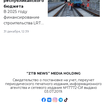
республиканского
правовых актов и
бюджета
на сайте маслихат
В 2025 году
города.
финансирование
строительства LRT
в Астане из
31 декабря, 12:39
республиканского
бюджета достигло
рекордных
объемов.
“ZTB NEWS” MEDIA HOLDING
Свидетельство о постановке на учет, переучет
периодического печатного издания, информационного
агентства и сетевого издания №17772-СИ выдано
03.07.2019.