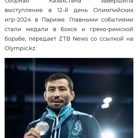
Сборная Казахстана завершила
выступление в 12-й день Олимпийских
игр-2024 в Париже. Главными событиями
стали медали в боксе и греко-римской
борьбе, передает
ZTB News
со ссылкой на
Olympic.kz
.