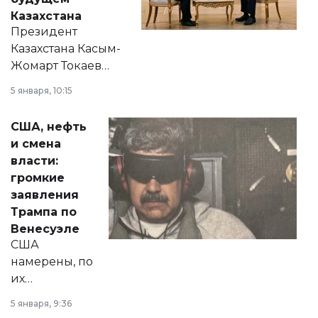
Казахстана
Президент
Казахстана Касым-
Жомарт Токаев
прокомментировал
5 января, 10:15
сразу несколько
актуальных тем —
США, нефть
от слухов о
и смена
политических
власти:
реформах до
громкие
вопросов армии,
заявления
экономики и
Трампа по
личного здоровья.
Венесуэле
США
намерены, по
их
утверждению,
5 января, 9:36
принести