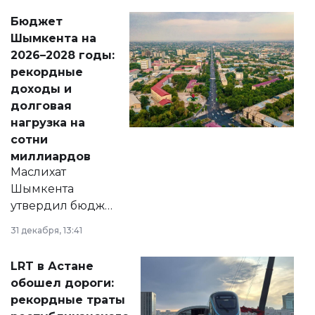
свободу
Бюджет
народу
Шымкента на
Венесуэлы.
2026–2028 годы:
рекордные
доходы и
долговая
нагрузка на
сотни
миллиардов
Маслихат
Шымкента
утвердил бюджет
города на 2026–
31 декабря, 13:41
2028 годы.
Соответствующий
LRT в Астане
документ
обошел дороги:
появился в базе
рекордные траты
нормативных