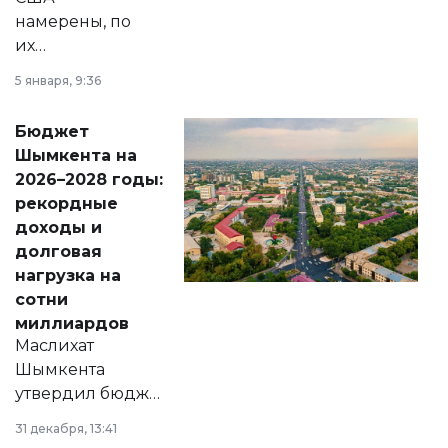
намерены, по
их
утверждению,
5 января, 9:36
принести
свободу
Бюджет
народу
Шымкента на
Венесуэлы.
2026–2028 годы:
рекордные
доходы и
долговая
нагрузка на
сотни
миллиардов
Маслихат
Шымкента
утвердил бюджет
города на 2026–
31 декабря, 13:41
2028 годы.