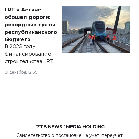
Соответствующий
LRT в Астане
документ
обошел дороги:
появился в базе
рекордные траты
нормативных
республиканского
правовых актов и
бюджета
на сайте маслихат
В 2025 году
города.
финансирование
строительства LRT
в Астане из
31 декабря, 12:39
республиканского
бюджета достигло
рекордных
объемов.
“ZTB NEWS” MEDIA HOLDING
Свидетельство о постановке на учет, переучет