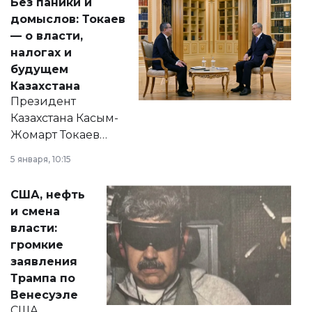
Без паники и
домыслов: Токаев
— о власти,
налогах и
будущем
Казахстана
Президент
Казахстана Касым-
Жомарт Токаев
прокомментировал
5 января, 10:15
сразу несколько
актуальных тем —
США, нефть
от слухов о
и смена
политических
власти:
реформах до
громкие
вопросов армии,
заявления
экономики и
Трампа по
личного здоровья.
Венесуэле
США