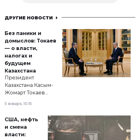
ДРУГИЕ НОВОСТИ
Без паники и
домыслов: Токаев
— о власти,
налогах и
будущем
Казахстана
Президент
Казахстана Касым-
Жомарт Токаев
прокомментировал
5 января, 10:15
сразу несколько
актуальных тем —
США, нефть
от слухов о
и смена
политических
власти:
реформах до