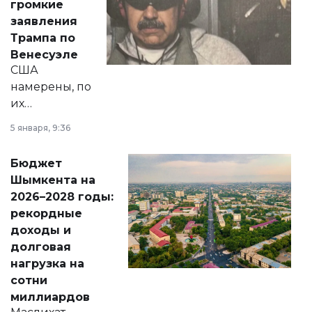
громкие
вопросов армии,
заявления
экономики и
Трампа по
личного здоровья.
Венесуэле
США
намерены, по
их
утверждению,
5 января, 9:36
принести
свободу
Бюджет
народу
Шымкента на
Венесуэлы.
2026–2028 годы:
рекордные
доходы и
долговая
нагрузка на
сотни
миллиардов