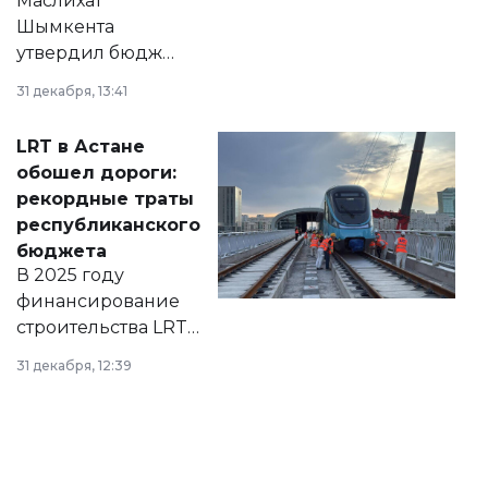
Маслихат
Шымкента
утвердил бюджет
города на 2026–
31 декабря, 13:41
2028 годы.
Соответствующий
LRT в Астане
документ
обошел дороги:
появился в базе
рекордные траты
нормативных
республиканского
правовых актов и
бюджета
на сайте маслихат
В 2025 году
города.
финансирование
строительства LRT
в Астане из
31 декабря, 12:39
республиканского
бюджета достигло
рекордных
объемов.