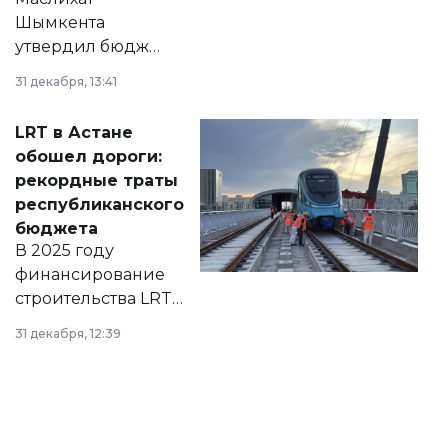
Шымкента
утвердил бюджет
города на 2026–
31 декабря, 13:41
2028 годы.
Соответствующий
LRT в Астане
документ
обошел дороги:
появился в базе
рекордные траты
нормативных
республиканского
правовых актов и
бюджета
на сайте маслихат
В 2025 году
города.
финансирование
строительства LRT
в Астане из
31 декабря, 12:39
республиканского
бюджета достигло
рекордных
объемов.