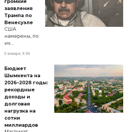
громкие
вопросов армии,
заявления
экономики и
Трампа по
личного здоровья.
Венесуэле
США
намерены, по
их
утверждению,
5 января, 9:36
принести
свободу
Бюджет
народу
Шымкента на
Венесуэлы.
2026–2028 годы:
рекордные
доходы и
долговая
нагрузка на
сотни
миллиардов
Маслихат