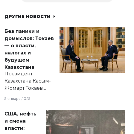
ДРУГИЕ НОВОСТИ
Без паники и
домыслов: Токаев
— о власти,
налогах и
будущем
Казахстана
Президент
Казахстана Касым-
Жомарт Токаев
прокомментировал
5 января, 10:15
сразу несколько
актуальных тем —
США, нефть
от слухов о
и смена
политических
власти:
реформах до