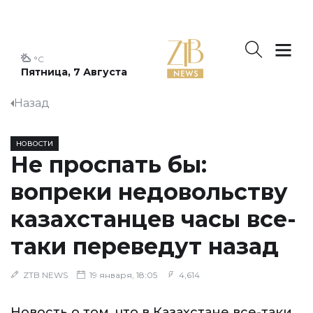
°C
Пятница, 7 Августа
Назад
НОВОСТИ
Не проспать бы:
вопреки недовольству
казахстанцев часы все-
таки переведут назад
ZTB NEWS
19 января, 18:05
4,614
Новость о том, что в Казахстане все-таки