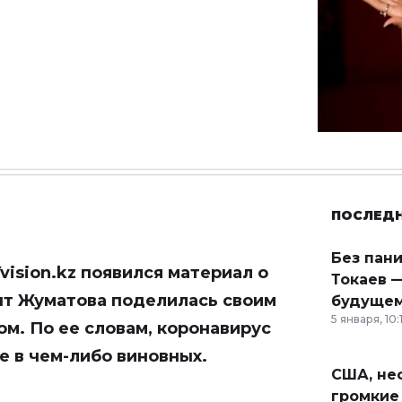
ПОСЛЕД
Без пан
vision.kz
появился материал о
Токаев —
хыт Жуматова поделилась своим
будущем
5 января, 10:
м. По ее словам, коронавирус
че в чем-либо виновных.
США, неф
громкие