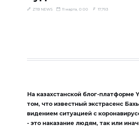
ZTB NEWS
11 марта, 0:00
17,793
На казахстанской блог-платформе
Y
том, что известный экстрасенс Ба
видением ситуацией с коронавирусо
- это наказание людям, так или ина