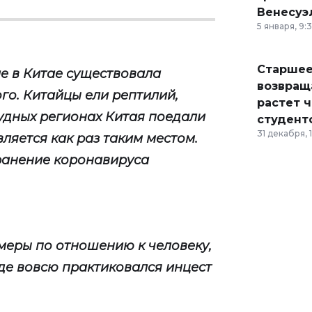
Венесуэ
5 января, 9:
Старшее
ле в Китае существовала
возвраща
го. Китайцы ели рептилий,
растет 
рудных регионах Китая поедали
студент
31 декабря, 
вляется как раз таким местом.
ранение коронавируса
 меры по отношению к человеку,
де вовсю практиковался инцест