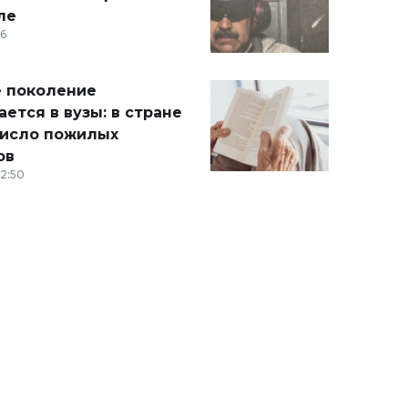
ле
36
 поколение
ется в вузы: в стране
число пожилых
ов
12:50