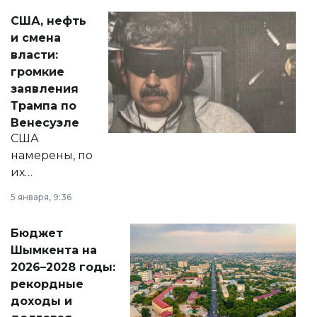
актуальных тем —
США, нефть
от слухов о
и смена
политических
власти:
реформах до
громкие
вопросов армии,
заявления
экономики и
Трампа по
личного здоровья.
Венесуэле
США
намерены, по
их
утверждению,
5 января, 9:36
принести
свободу
Бюджет
народу
Шымкента на
Венесуэлы.
2026–2028 годы:
рекордные
доходы и