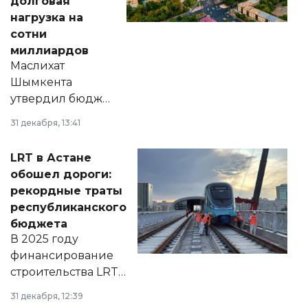
долговая
нагрузка на
сотни
миллиардов
Маслихат
Шымкента
утвердил бюджет
города на 2026–
31 декабря, 13:41
2028 годы.
Соответствующий
LRT в Астане
документ
обошел дороги:
появился в базе
рекордные траты
нормативных
республиканского
правовых актов и
бюджета
на сайте маслихат
В 2025 году
города.
финансирование
строительства LRT
в Астане из
31 декабря, 12:39
республиканского