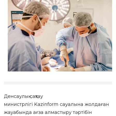
Денсаулық сақтау
министрлігі
Kazinform
сауалына жолдаған
жауабында ағза алмастыру тәртібін