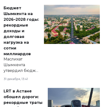
свободу
Бюджет
народу
Шымкента на
Венесуэлы.
2026–2028 годы:
рекордные
доходы и
долговая
нагрузка на
сотни
миллиардов
Маслихат
Шымкента
утвердил бюджет
города на 2026–
31 декабря, 13:41
2028 годы.
Соответствующий
LRT в Астане
документ
обошел дороги:
появился в базе
рекордные траты
нормативных