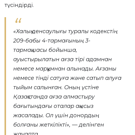
түсіндірді.
«Халық денсаулығы туралы кодекстің
209-бабы 4-тармағының 3-
тармақшасы бойынша,
ауыстырылатын ағза тірі адамнан
немесе марқұмнан алынады. Ағзаны
немесе тінді сатуға және сатып алуға
тыйым салынған. Оның үстіне
Қазақстанда ағза алмастыру
бағытындағы оталар ақысыз
жасалады. Ол үшін донордың
болғаны жеткілікті», — делінген
жауапта.