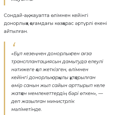
Сондай-ақ, жауапта өлімнен кейінгі
донорлыққа қоғамдағы көзқарас әртүрлі екені
айтылған.
«Бұл кезеңнен донорлық пен ағза
трансплантациясын дамытуда елеулі
нәтижеге қол жеткізген, өлімнен
кейінгі донорлық арқылы құтқарылған
өмір санын жыл сайын арттырып келе
жатқан мемлекеттердің бәрі өткен», —
деп жазылған министрлік
мәліметінде.