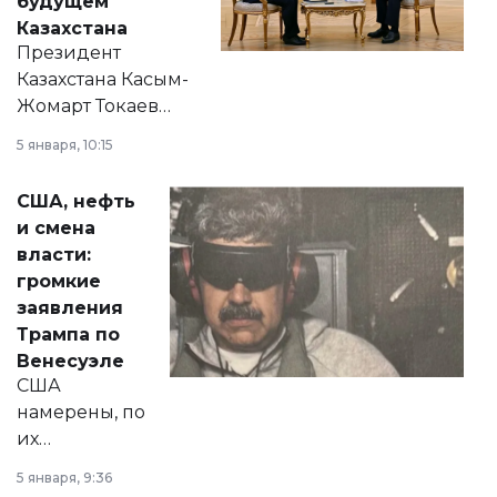
будущем
Казахстана
Президент
Казахстана Касым-
Жомарт Токаев
прокомментировал
5 января, 10:15
сразу несколько
актуальных тем —
США, нефть
от слухов о
и смена
политических
власти:
реформах до
громкие
вопросов армии,
заявления
экономики и
Трампа по
личного здоровья.
Венесуэле
США
намерены, по
их
утверждению,
5 января, 9:36
принести