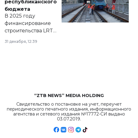
республиканского
правовых актов и
бюджета
на сайте маслихат
В 2025 году
города.
финансирование
строительства LRT
в Астане из
31 декабря, 12:39
республиканского
бюджета достигло
рекордных
объемов.
“ZTB NEWS” MEDIA HOLDING
Свидетельство о постановке на учет, переучет
периодического печатного издания, информационного
агентства и сетевого издания №17772-СИ выдано
03.07.2019.