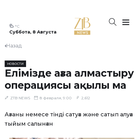
°C
Суббота, 8 Августа
Назад
НОВОСТИ
Елімізде ағза алмастыру
операциясы ақылы ма
ZTB NEWS
8 февраля, 9:00
2,612
Ағзаны немесе тінді сатуға және сатып алуға
тыйым салынған