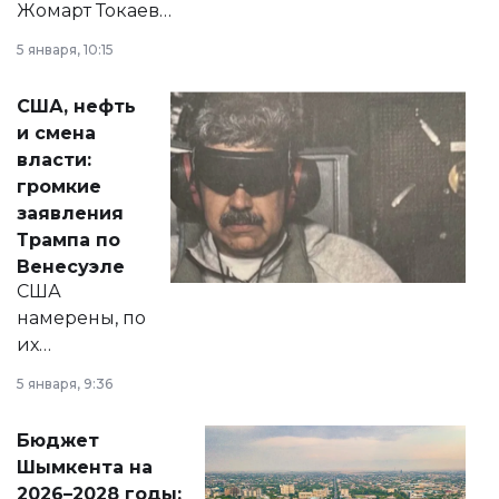
Жомарт Токаев
прокомментировал
5 января, 10:15
сразу несколько
актуальных тем —
США, нефть
от слухов о
и смена
политических
власти:
реформах до
громкие
вопросов армии,
заявления
экономики и
Трампа по
личного здоровья.
Венесуэле
США
намерены, по
их
утверждению,
5 января, 9:36
принести
свободу
Бюджет
народу
Шымкента на
Венесуэлы.
2026–2028 годы: