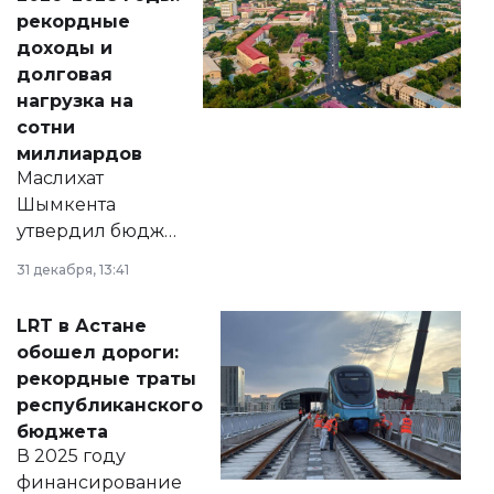
рекордные
доходы и
долговая
нагрузка на
сотни
миллиардов
Маслихат
Шымкента
утвердил бюджет
города на 2026–
31 декабря, 13:41
2028 годы.
Соответствующий
LRT в Астане
документ
обошел дороги:
появился в базе
рекордные траты
нормативных
республиканского
правовых актов и
бюджета
на сайте маслихат
В 2025 году
города.
финансирование