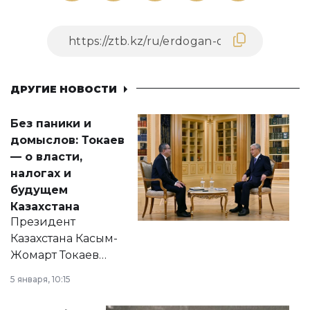
ДРУГИЕ НОВОСТИ
Без паники и
домыслов: Токаев
— о власти,
налогах и
будущем
Казахстана
Президент
Казахстана Касым-
Жомарт Токаев
прокомментировал
5 января, 10:15
сразу несколько
актуальных тем —