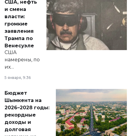
США, нефть
от слухов о
и смена
политических
власти:
реформах до
громкие
вопросов армии,
заявления
экономики и
Трампа по
личного здоровья.
Венесуэле
США
намерены, по
их
утверждению,
5 января, 9:36
принести
свободу
Бюджет
народу
Шымкента на
Венесуэлы.
2026–2028 годы:
рекордные
доходы и
долговая