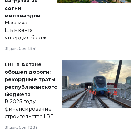
нагрузка на
сотни
миллиардов
Маслихат
Шымкента
утвердил бюджет
города на 2026–
31 декабря, 13:41
2028 годы.
Соответствующий
LRT в Астане
документ
обошел дороги:
появился в базе
рекордные траты
нормативных
республиканского
правовых актов и
бюджета
на сайте маслихат
В 2025 году
города.
финансирование
строительства LRT
в Астане из
31 декабря, 12:39
республиканского
бюджета достигло