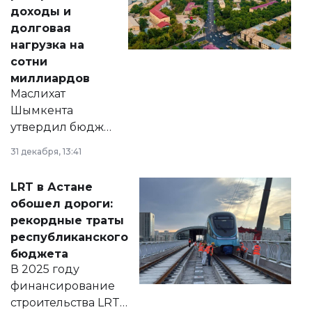
доходы и
долговая
нагрузка на
сотни
миллиардов
Маслихат
Шымкента
утвердил бюджет
города на 2026–
31 декабря, 13:41
2028 годы.
Соответствующий
LRT в Астане
документ
обошел дороги:
появился в базе
рекордные траты
нормативных
республиканского
правовых актов и
бюджета
на сайте маслихат
В 2025 году
города.
финансирование
строительства LRT