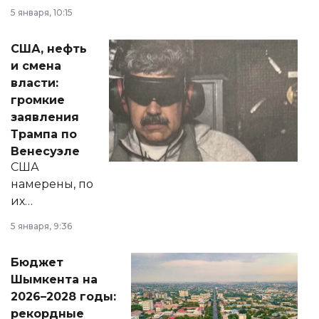
прокомментировал
5 января, 10:15
сразу несколько
актуальных тем —
США, нефть
от слухов о
и смена
политических
власти:
реформах до
громкие
вопросов армии,
заявления
экономики и
Трампа по
личного здоровья.
Венесуэле
США
намерены, по
их
утверждению,
5 января, 9:36
принести
свободу
Бюджет
народу
Шымкента на
Венесуэлы.
2026–2028 годы:
рекордные