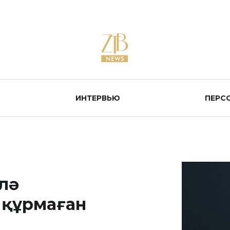
ИНТЕРВЬЮ
ПЕРС
йлә
 құрмаған