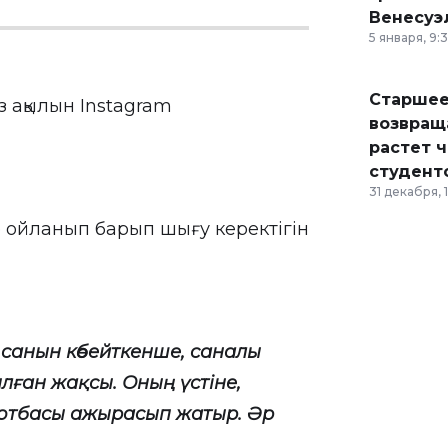
Венесуэ
5 января, 9:
Старшее
з ақылын Instagram
возвраща
растет 
студент
31 декабря, 
е ойланып барып шығу керектігін
у санын көбейткенше, саналы
ған жақсы. Оның үстіне,
 отбасы ажырасып жатыр. Әр