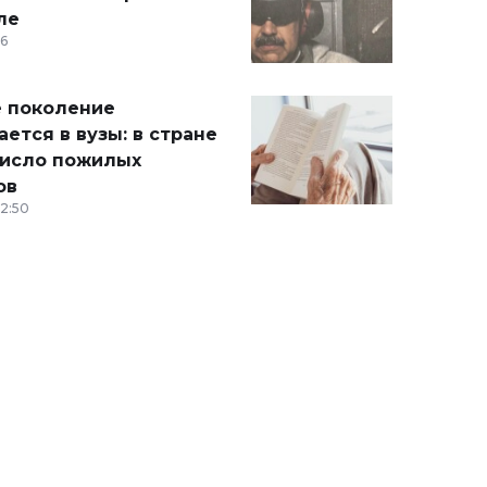
ле
36
 поколение
ется в вузы: в стране
число пожилых
ов
12:50