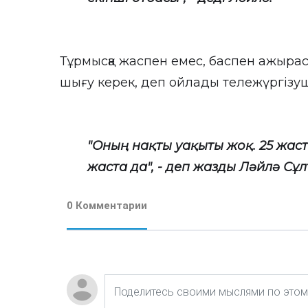
Тұрмысқа жаспен емес, баспен ажыр
шығу керек, деп ойлады тележүргізуш
"Оның нақты уақыты жоқ. 25 жаста
жаста да", - деп жазды Ләйлә Сұ
0 Комментарии