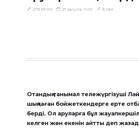
ZTB NEWS
29 августа, 0:00
8,064
Отандық танымал тележүргізуші Ләй
шықпаған бойжеткендерге ерте отба
берді. Ол аруларға бұл жауапкершіл
келген жөн екенін айтты деп жаза