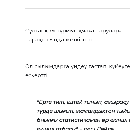
Сұлтанқызы тұрмыс құмаған аруларға ө
парақшасында жеткізген.
Ол сылқымдарға үндеу тастап, күйеуг
ескертті.
"Ерте тиіп, іштей тынып, ажырас
түрде шығып, жамандықтан тыйыл
биылғы статистикамен әр екінші
екінші отбасы", - деді Ләйлә.