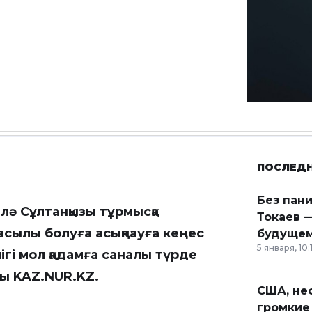
ПОСЛЕД
Без пан
лә Сұлтанқызы тұрмысқа
Токаев —
сылы болуға асықпауға кеңес
будущем
5 января, 10:
ігі мол қадамға саналы түрде
ды
KAZ.NUR.KZ
.
США, неф
громкие