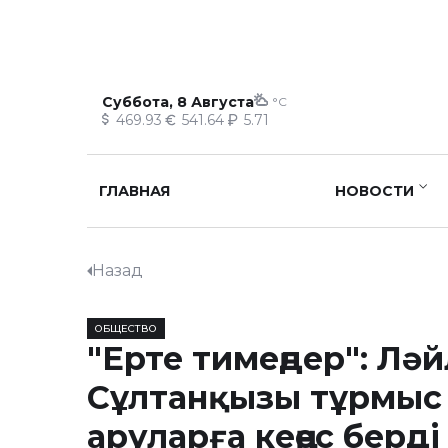
Суббота, 8 Августа
°C
469.93
541.64
5.71
ГЛАВНАЯ
НОВОСТИ
Назад
ОБЩЕСТВО
"Ерте тимеңдер": Лә
Сұлтанқызы тұрмыс
аруларға кеңес берді