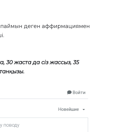
аспаймын деген аффирмациямен
і.
, 30 жаста да сіз жассыз, 35
лтанқызы.
Войти
Новейшие