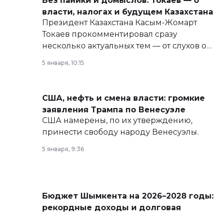
Без паники и домыслов: Токаев — о
власти, налогах и будущем Казахстана
Президент Казахстана Касым-Жомарт
Токаев прокомментировал сразу
несколько актуальных тем — от слухов о
политических реформах до вопросов
5 января, 10:15
армии, экономики и личного здоровья.
США, нефть и смена власти: громкие
заявления Трампа по Венесуэле
США намерены, по их утверждению,
принести свободу народу Венесуэлы.
5 января, 9:36
Бюджет Шымкента на 2026–2028 годы:
рекордные доходы и долговая