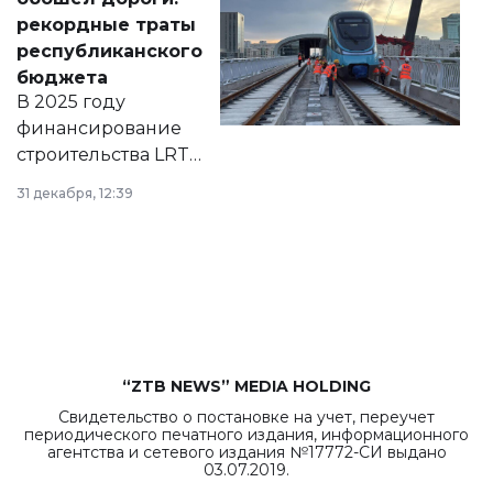
появился в базе
рекордные траты
нормативных
республиканского
правовых актов и
бюджета
на сайте маслихат
В 2025 году
города.
финансирование
строительства LRT
в Астане из
31 декабря, 12:39
республиканского
бюджета достигло
рекордных
объемов.
“ZTB NEWS” MEDIA HOLDING
Свидетельство о постановке на учет, переучет
периодического печатного издания, информационного
агентства и сетевого издания №17772-СИ выдано
03.07.2019.