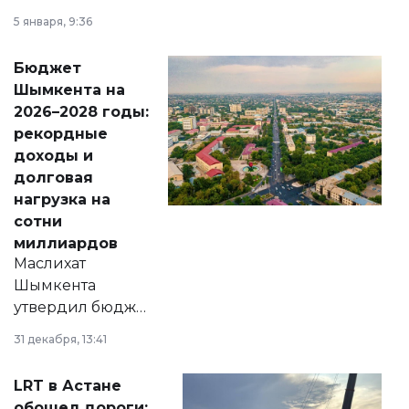
утверждению,
5 января, 9:36
принести
свободу
Бюджет
народу
Шымкента на
Венесуэлы.
2026–2028 годы:
рекордные
доходы и
долговая
нагрузка на
сотни
миллиардов
Маслихат
Шымкента
утвердил бюджет
города на 2026–
31 декабря, 13:41
2028 годы.
Соответствующий
LRT в Астане
документ
обошел дороги: