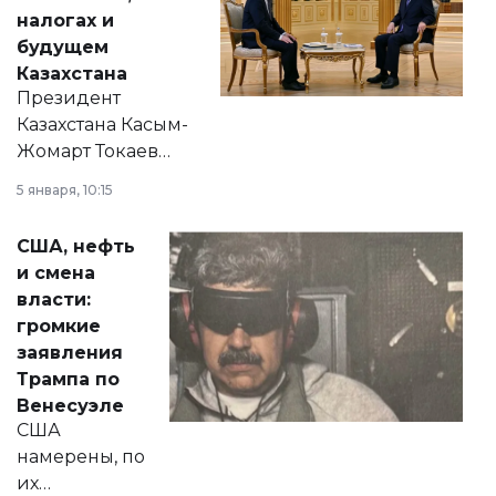
налогах и
будущем
Казахстана
Президент
Казахстана Касым-
Жомарт Токаев
прокомментировал
5 января, 10:15
сразу несколько
актуальных тем —
США, нефть
от слухов о
и смена
политических
власти:
реформах до
громкие
вопросов армии,
заявления
экономики и
Трампа по
личного здоровья.
Венесуэле
США
намерены, по
их