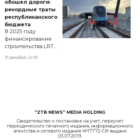
обошел дороги:
появился в базе
рекордные траты
нормативных
республиканского
правовых актов и
бюджета
на сайте маслихат
В 2025 году
города.
финансирование
строительства LRT
в Астане из
31 декабря, 12:39
республиканского
бюджета достигло
рекордных
объемов.
“ZTB NEWS” MEDIA HOLDING
Свидетельство о постановке на учет, переучет
периодического печатного издания, информационного
агентства и сетевого издания №17772-СИ выдано
03.07.2019.