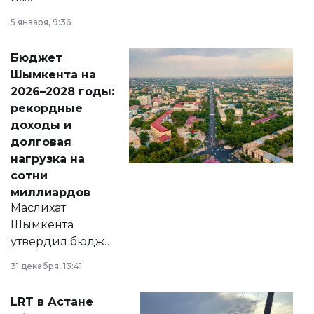
утверждению,
5 января, 9:36
принести
свободу
Бюджет
народу
Шымкента на
Венесуэлы.
2026–2028 годы:
рекордные
доходы и
долговая
нагрузка на
сотни
миллиардов
Маслихат
Шымкента
утвердил бюджет
города на 2026–
31 декабря, 13:41
2028 годы.
Соответствующий
LRT в Астане
документ