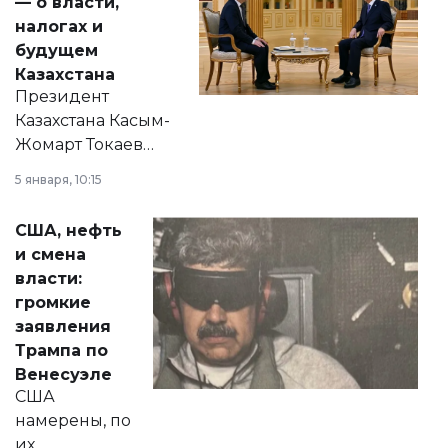
— о власти,
налогах и
будущем
Казахстана
Президент
Казахстана Касым-
Жомарт Токаев
прокомментировал
5 января, 10:15
сразу несколько
актуальных тем —
США, нефть
от слухов о
и смена
политических
власти:
реформах до
громкие
вопросов армии,
заявления
экономики и
Трампа по
личного здоровья.
Венесуэле
США
намерены, по
их