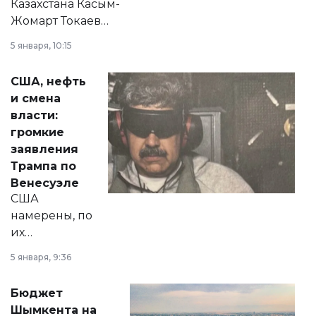
Казахстана Касым-
Жомарт Токаев
прокомментировал
5 января, 10:15
сразу несколько
актуальных тем —
США, нефть
от слухов о
и смена
политических
власти:
реформах до
громкие
вопросов армии,
заявления
экономики и
Трампа по
личного здоровья.
Венесуэле
США
намерены, по
их
утверждению,
5 января, 9:36
принести
свободу
Бюджет
народу
Шымкента на