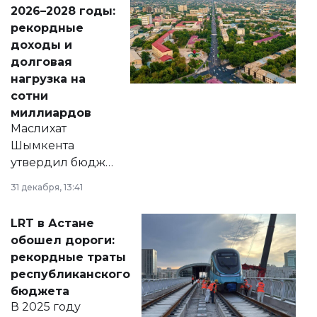
Венесуэлы.
2026–2028 годы:
рекордные
доходы и
долговая
нагрузка на
сотни
миллиардов
Маслихат
Шымкента
утвердил бюджет
города на 2026–
31 декабря, 13:41
2028 годы.
Соответствующий
LRT в Астане
документ
обошел дороги:
появился в базе
рекордные траты
нормативных
республиканского
правовых актов и
бюджета
на сайте маслихат
В 2025 году
города.