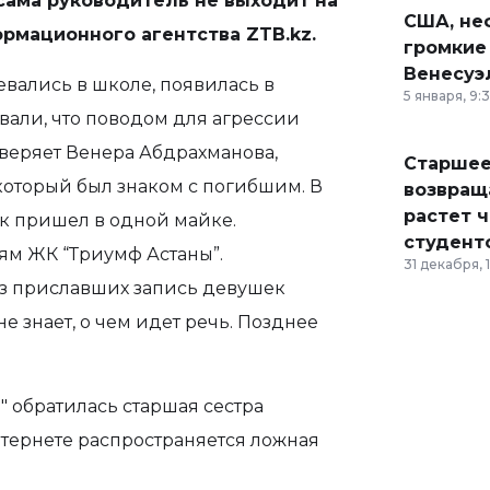
сама руководитель не выходит на
США, неф
ормационного агентства ZTB.kz.
громкие
Венесуэ
евались в школе, появилась в
5 января, 9:
вали, что поводом для агрессии
уверяет Венера Абдрахманова,
Старшее
который был знаком с погибшим. В
возвраща
растет 
ик пришел в одной майке.
студент
ям ЖК “Триумф Астаны”.
31 декабря, 
из приславших запись девушек
не знает, о чем идет речь. Позднее
" обратилась старшая сестра
интернете распространяется ложная