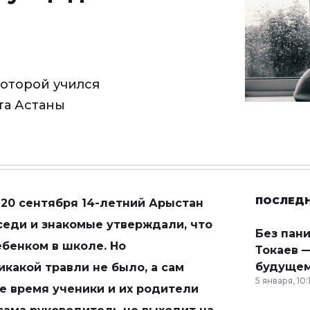
которой учился
та Астаны
ПОСЛЕД
 20 сентября 14-летний Арыстан
оседи и знакомые утверждали, что
Без пан
ебенком в школе. Но
Токаев —
будущем
икакой травли не было, а сам
5 января, 10:
же время ученики и их родители