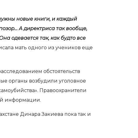
 нужны новые книги, и каждый
позор… А директриса так вообще,
на одевается так, как будто все
исала мать одного из учеников еще
расследованием обстоятельств
ые органы возбудили уголовное
о самоубийства». Правоохранители
й информации.
хстане Динара Закиева пока так и