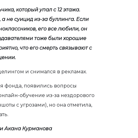
чика, который упал с 12 этажа.
 а не суицид из-за буллинга. Если
дноклассников, его все любили, он
одавателями тоже были хорошие
иятно, что его смерть связывают с
щении.
делингом и снимался в рекламах.
ля фонда, появились вопросы
 онлайн-обучение из-за нездорового
оты с угрозами), но она отметила,
ть.
ни Акана Курманова