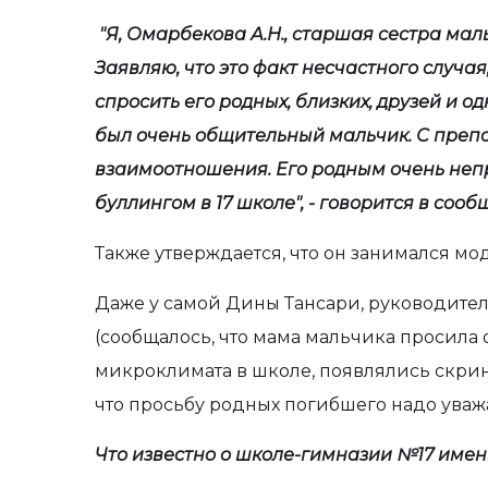
"Я, Омарбекова А.Н., старшая сестра маль
Заявляю, что это факт несчастного случая,
спросить его родных, близких, друзей и о
был очень общительный мальчик. С преп
взаимоотношения. Его родным очень непр
буллингом в 17 школе", - говорится в сооб
Также утверждается, что он занимался мо
Даже у самой Дины Тансари, руководите
(сообщалось, что мама мальчика просила
микроклимата в школе, появлялись скринш
что просьбу родных погибшего надо уважа
Что известно о школе-гимназии №17 име