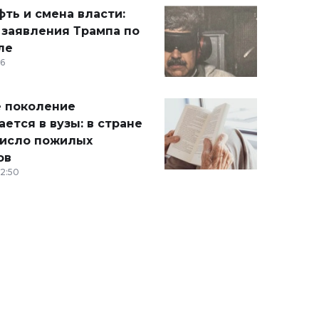
ть и смена власти:
 заявления Трампа по
ле
36
 поколение
ется в вузы: в стране
число пожилых
ов
12:50