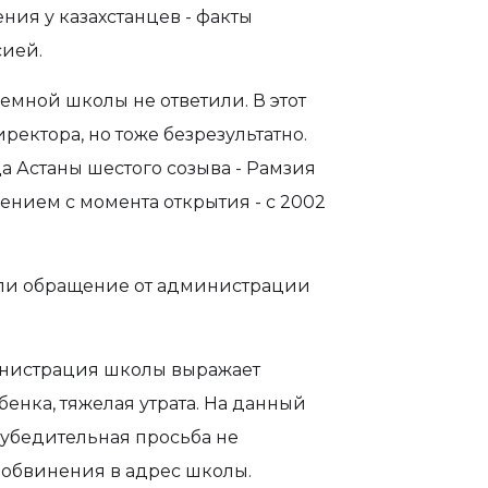
ия у казахстанцев - факты
сией.
емной школы не ответили. В этот
ректора, но тоже безрезультатно.
да Астаны шестого созыва - Рамзия
ением с момента открытия - с 2002
али обращение от администрации
инистрация школы выражает
енка, тяжелая утрата. На данный
 убедительная просьба не
обвинения в адрес школы.