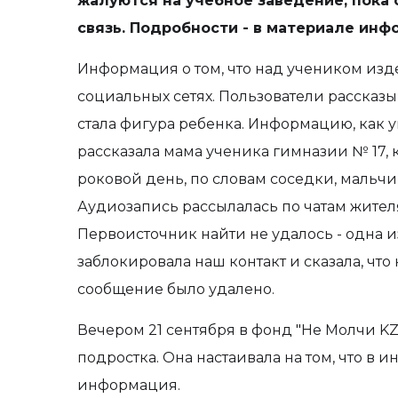
жалуются на учебное заведение, пока 
связь. Подробности - в материале инф
Информация о том, что над учеником изд
социальных сетях. Пользователи рассказы
стала фигура ребенка. Информацию, как 
рассказала мама ученика гимназии № 17, 
роковой день, по словам соседки, мальч
Аудиозапись рассылалась по чатам жител
Первоисточник найти не удалось - одна 
заблокировала наш контакт и сказала, что 
сообщение было удалено.
Вечером 21 сентября в фонд "Не Молчи KZ
подростка. Она настаивала на том, что в 
информация.