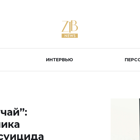
ИНТЕРВЬЮ
ПЕРС
чай”:
чика
 суицида