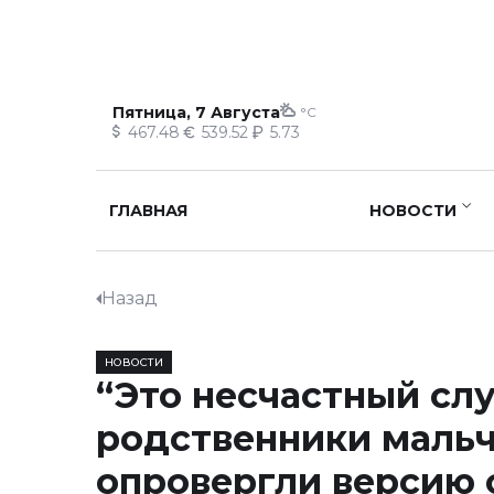
Пятница, 7 Августа
°C
467.48
539.52
5.73
ГЛАВНАЯ
НОВОСТИ
Назад
НОВОСТИ
“Это несчастный слу
родственники маль
опровергли версию