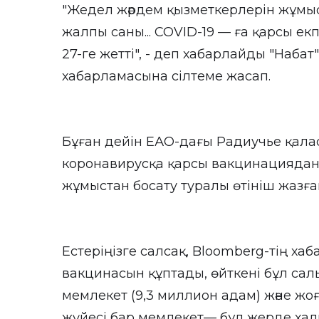
"Жедел жәрдем қызметкерлерін жұмыс
жалпы саны... COVID-19 — ға қарсы е
27-ге жетті", - деп хабарлайды "Наба
хабарламасына сілтеме жасап.
Бұған дейін ЕАО-дағы Радиучье қал
коронавирусқа қарсы вакцинациядан 
жұмыстан босату туралы өтініш жазға
Естеріңізге салсақ, Bloomberg-тің ха
вакцинасын құптады, өйткені бұл са
мемлекет (9,3 миллион адам) және жо
жүйесі бар мемлекет— бұл жерде хал