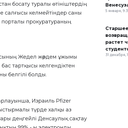
тан босату туралы өтініштердің
Венесуэ
5 января, 9:
кпе салғысы келмейтіндер саны
т" порталы прокуратураның
Старшее
возвраща
растет 
студент
31 декабря, 
асының Жедел жәрдем ұжымы
бас тартқысы келгендіктен
ны белгілі болды.
барлауынша, Израиль Pfizer
лыстырмалы түрде халқы аз
ғары деңгейлі Денсаулық сақтау
ықтың 99% - ы электронды