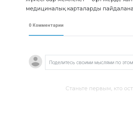
медициналық карталарды пайдалана
0 Комментарии
Станьте первым, кто ос