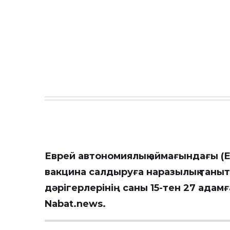
Еврей автономиялық аймағындағы (
вакцина салдыруға наразылық таны
дәрігерлерінің саны 15-тен 27 адамғ
Nabat.news
.