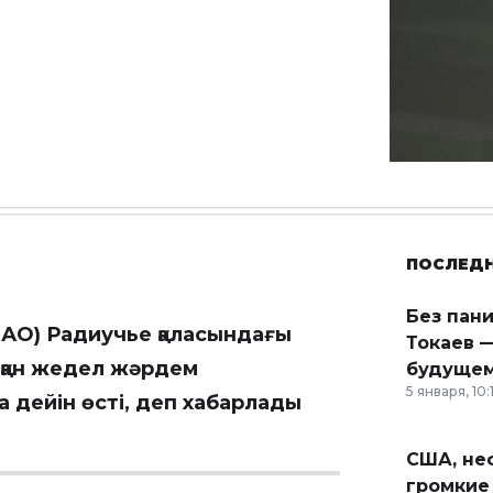
ПОСЛЕД
Без пан
ЕАО) Радиучье қаласындағы
Токаев —
тқан жедел жәрдем
будущем
5 января, 10:
а дейін өсті, деп хабарлады
США, неф
громкие