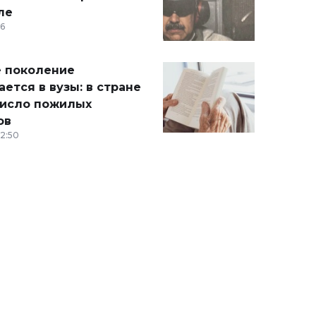
ле
36
 поколение
ется в вузы: в стране
число пожилых
ов
12:50