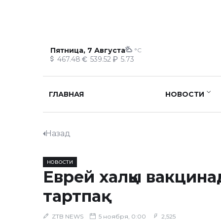
Пятница, 7 Августа
°C
467.48
539.52
5.73
ГЛАВНАЯ
НОВОСТИ
Назад
НОВОСТИ
Еврей халқы вакцина
тартпақ
ZTB NEWS
5 ноября, 0:00
2,525