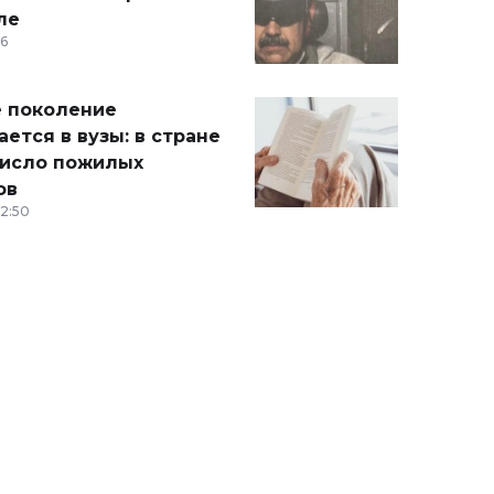
ле
36
 поколение
ется в вузы: в стране
число пожилых
ов
12:50