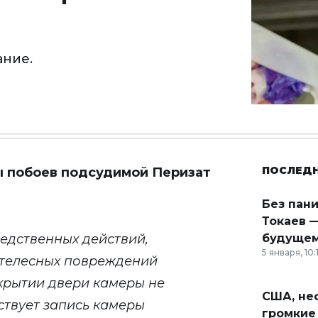
ание.
ПОСЛЕД
ы побоев подсудимой Перизат
Без пан
Токаев —
ледственных действий,
будущем
5 января, 10:
 телесных повреждений
крытии двери камеры не
США, неф
ствует запись камеры
громкие