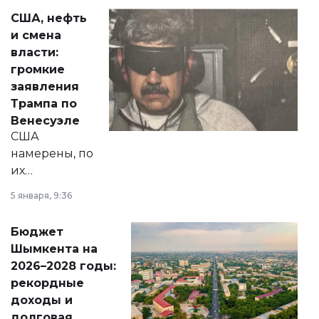
актуальных тем —
США, нефть
от слухов о
и смена
политических
власти:
реформах до
громкие
вопросов армии,
заявления
экономики и
Трампа по
личного здоровья.
Венесуэле
США
намерены, по
их
утверждению,
5 января, 9:36
принести
свободу
Бюджет
народу
Шымкента на
Венесуэлы.
2026–2028 годы:
рекордные
доходы и
долговая