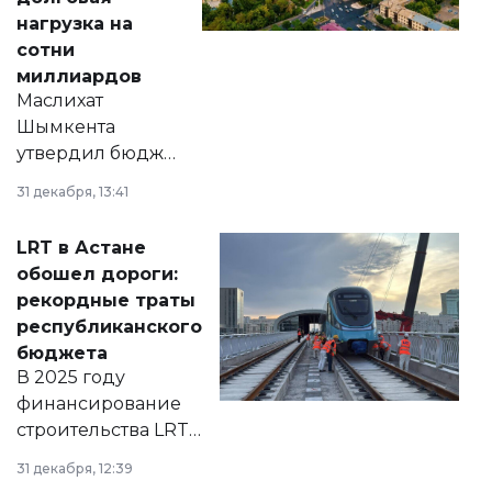
нагрузка на
сотни
миллиардов
Маслихат
Шымкента
утвердил бюджет
города на 2026–
31 декабря, 13:41
2028 годы.
Соответствующий
LRT в Астане
документ
обошел дороги:
появился в базе
рекордные траты
нормативных
республиканского
правовых актов и
бюджета
на сайте маслихат
В 2025 году
города.
финансирование
строительства LRT
в Астане из
31 декабря, 12:39
республиканского