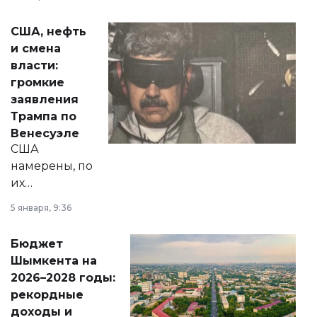
сразу несколько
актуальных тем —
США, нефть
от слухов о
и смена
политических
власти:
реформах до
громкие
вопросов армии,
заявления
экономики и
Трампа по
личного здоровья.
Венесуэле
США
намерены, по
их
утверждению,
5 января, 9:36
принести
свободу
Бюджет
народу
Шымкента на
Венесуэлы.
2026–2028 годы:
рекордные
доходы и