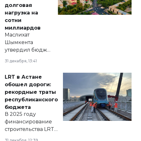
долговая
нагрузка на
сотни
миллиардов
Маслихат
Шымкента
утвердил бюджет
города на 2026–
31 декабря, 13:41
2028 годы.
Соответствующий
LRT в Астане
документ
обошел дороги:
появился в базе
рекордные траты
нормативных
республиканского
правовых актов и
бюджета
на сайте маслихат
В 2025 году
города.
финансирование
строительства LRT
в Астане из
31 декабря, 12:39