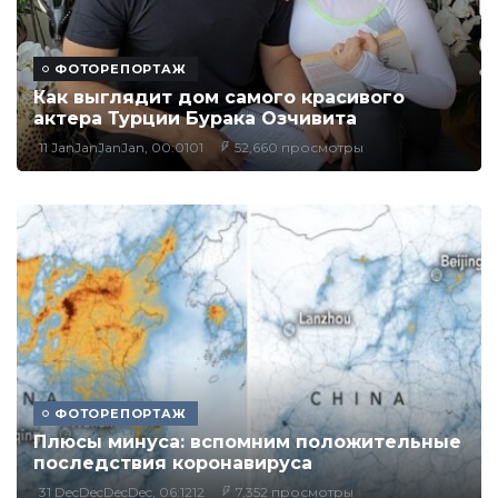
ФОТОРЕПОРТАЖ
Как выглядит дом самого красивого
актера Турции Бурака Озчивита
11 JanJanJanJan, 00:0101
52,660 просмотры
ФОТОРЕПОРТАЖ
Плюсы минуса: вспомним положительные
последствия коронавируса
31 DecDecDecDec, 06:1212
7,352 просмотры