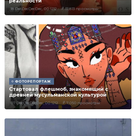
реальности
18 DecDecDecDec, 00:1212
17,813 просмотры
ФОТОРЕПОРТАЖ
Стартовал флешмоб, знакомящий с
древней мусульманской культурой
07 DecDecDecDec, 00:1212
7,050 просмотры