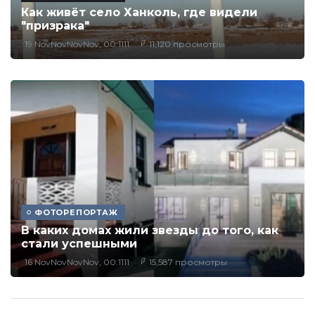
Как живёт село Ханколь, где видели
"призрака"
19 NovNovNovNov, 00:1111
11,120 просмотры
ФОТОРЕПОРТАЖ
В каких домах жили звезды до того, как
стали успешными
16 NovNovNovNov, 00:1111
15,587 просмотры