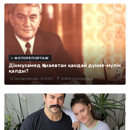
ФОТОРЕПОРТАЖ
Дінмұхамед Қонаевтан қандай дүние-мүлік
қалды?
12 JanJanJanJan, 10:0101
12,836 просмотры